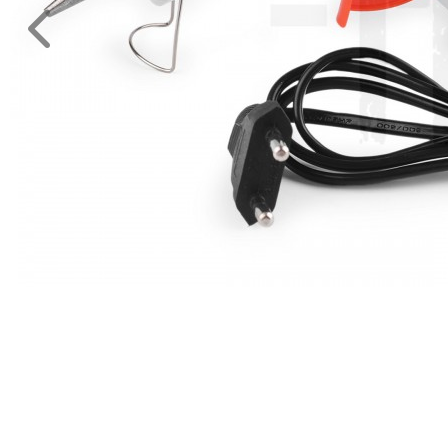
Eszköz,
kellék
Kötés,
hímzés
Műanyag
rövidáru
Varrógép
kellék
MÉTERÁRU
JELMEZ-
PARTY
KELLÉK
ESKÜVŐRE
KÉSZÜLÜNK
FÜRDŐSZOBA
GYEREKSZOBA