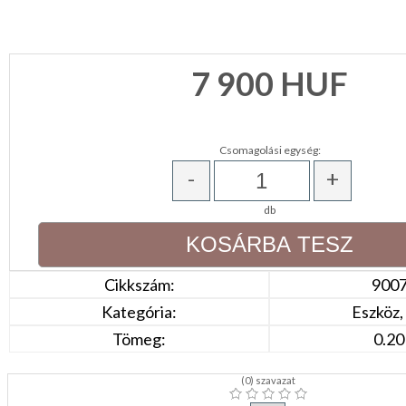
NAPPALI
HÁLÓSZOBA
7 900
HUF
KERT,TERASZ
Csomagolási egység:
HÚSVÉT
-
+
KONYHA
db
CSOMAGOLÓANYAG
Cikkszám:
900
VALENTIN
Kategória:
Eszköz, 
NAP
Tömeg:
0.20
Környezettudatos
termékek
(
0
) szavazat