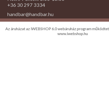
+36 30 297 3334
handbar@handbar.hu
Az áruházat az iWEBSHOP 6.0 webáruház program működtet
www.iwebshop.hu