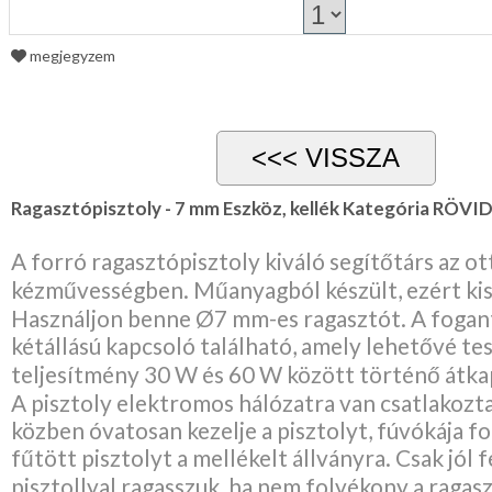
megjegyzem
Ragasztópisztoly - 7 mm Eszköz, kellék Kategória RÖV
A forró ragasztópisztoly kiváló segítőtárs az o
kézművességben. Műanyagból készült, ezért kis 
Használjon benne Ø7 mm-es ragasztót. A fogan
kétállású kapcsoló található, amely lehetővé tes
teljesítmény 30 W és 60 W között történő átkap
A pisztoly elektromos hálózatra van csatlakoz
közben óvatosan kezelje a pisztolyt, fúvókája f
fűtött pisztolyt a mellékelt állványra. Csak jól 
pisztollyal ragasszuk, ha nem folyékony a ragasz