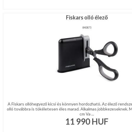
Fiskars olló élező
840875
A Fiskars ollóhegyező kicsi és könnyen hordozható. Az élező rendszer
olló továbbra is tökéletesen éles marad. Alkalmas jobbkezeseknek. M
cm Va ...
11 990
HUF