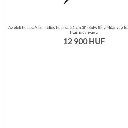
Az élek hossza 9 cm Teljes hossza: 21 cm (8") Súly: 82 g Műanyag f
titán műanyag ...
12 900
HUF