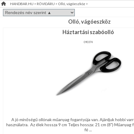
HANDBAR.HU
>
RÖVIDÁRU
>
Olló, vágóeszköz
>
Varrógéptű-,
RENDEZVÉNY
tű,
varrókészlet
DEKORÁCIÓ
Rojt,
Olló, vágóeszköz
bojt
Háztartási szabóolló
ÉRDEKLŐDÉS,ÁRAJÁNLAT
Csipke,szegő,paszomány
090374
ÖTLETEK
Gumi,
ÖNNEK
lampasz
Vasalható,
ÚJRA
varrható
kellék
RAKTÁRON!
Zsinór,
fűző
Olló,
vágóeszköz
Fém
rövidárú
A jó minőségű ollónak műanyag fogantyúja van. Ajánljuk hobbi va
használatra. Az élek hossza 9 cm Teljes hossza: 21 cm (8") Műanyag 
Tömő-
fé ...
kellékanyag