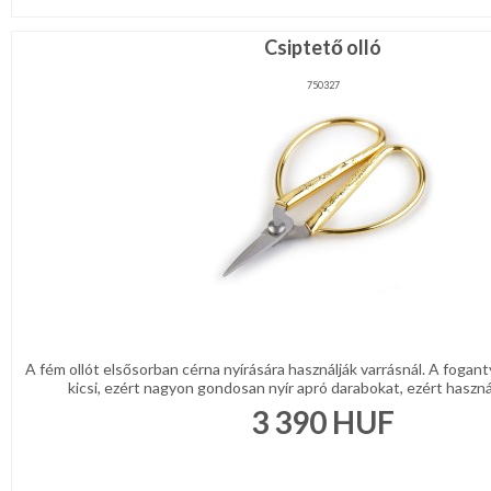
Csiptető olló
750327
A fém ollót elsősorban cérna nyírására használják varrásnál. A foganty
kicsi, ezért nagyon gondosan nyír apró darabokat, ezért használh
3 390
HUF