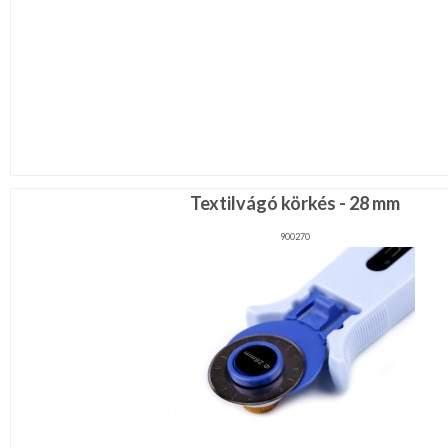
Textilvágó körkés - 28 mm
900270