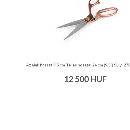
NAPPALI
HÁLÓSZOBA
KERT,TERASZ
HÚSVÉT
Az élek hossza 9,5 cm Teljes hossza: 24 cm (9,5") Súly: 270 
KONYHA
12 500
HUF
CSOMAGOLÓANYAG
VALENTIN
NAP
Környezettudatos
termékek