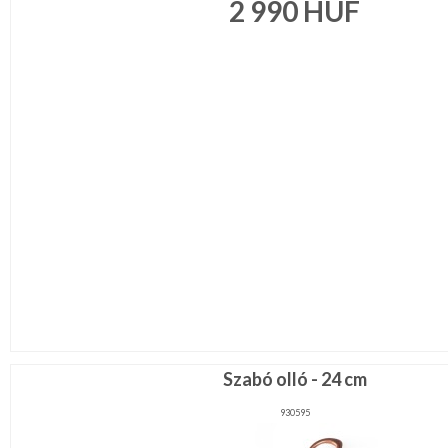
2 990
HUF
Eszköz,
kellék
Kötés,
hímzés
Műanyag
rövidáru
Varrógép
kellék
MÉTERÁRU
JELMEZ-
PARTY
KELLÉK
ESKÜVŐRE
KÉSZÜLÜNK
FÜRDŐSZOBA
Szabó olló - 24 cm
930595
GYEREKSZOBA