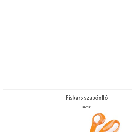
Fiskars szabóolló
880081