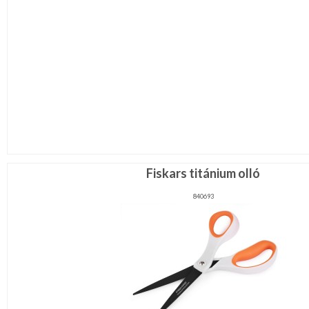
Fiskars titánium olló
840693