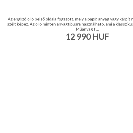
Az engliző olló belső oldala fogazott, mely a papír, anyag vagy kárpit
szélt képez. Az olló minten anyagtípusra használható, ami a klasszikus 
Műanyag f ...
12 990
HUF