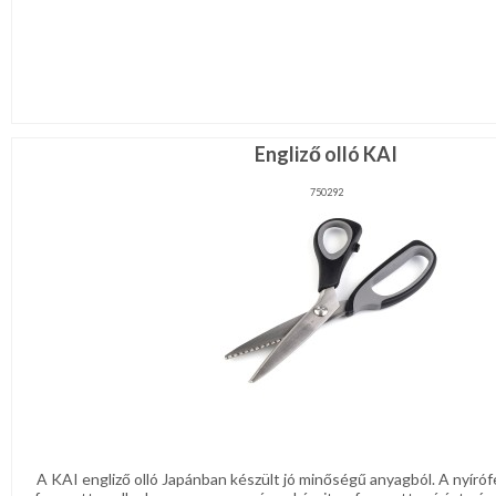
Engliző olló KAI
750292
A KAI engliző olló Japánban készült jó minőségű anyagból. A nyírófe