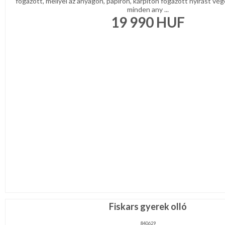
fogazott, mellyel az anyagon, papíron, kárpiton fogazott nyírást vég
minden any ...
19 990
HUF
Fiskars gyerek olló
840629