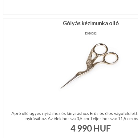
Gólyás kézimunka olló
D090582
Apró olló ügyes nyíráshoz és kinyíráshoz. Erős és éles vágófelülette
nyírásához. Az élek hossza 3,5 cm Teljes hossza: 11,5 cm ös
4 990
HUF