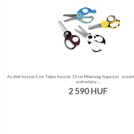
Az élek hossza 5 cm Teljes hossza: 13 cm Műanyag fogantyú össze
acél műany ...
2 590
HUF