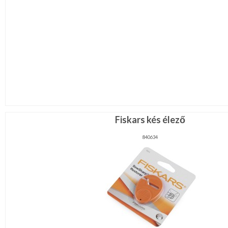
Fiskars kés élező
840634