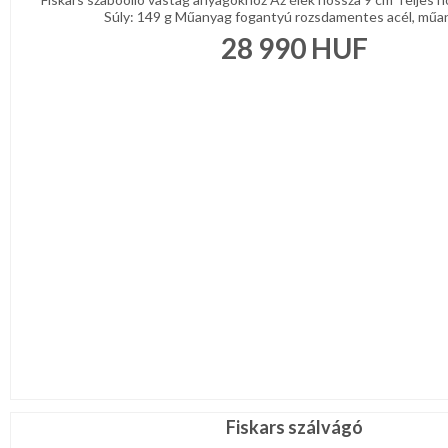
Súly: 149 g Műanyag fogantyú rozsdamentes acél, műany
28 990
HUF
Fiskars szálvágó