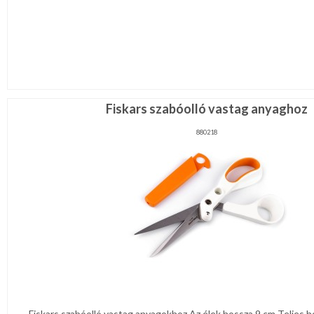
Fiskars szabóolló vastag anyaghoz
880218
​Fiskars szabóolló vastag anyagokhoz Az élek hossza 9 cm Teljes h