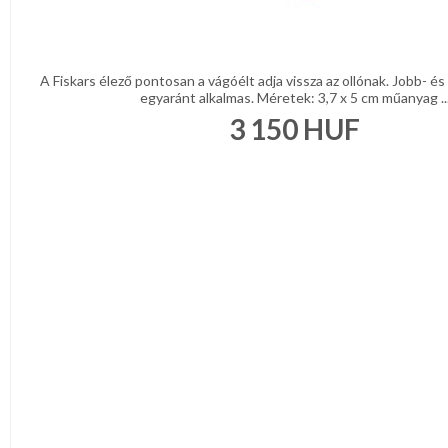
A Fiskars élező pontosan a vágóélt adja vissza az ollónak. Jobb- és
egyaránt alkalmas. Méretek: 3,7 x 5 cm műanyag ..
3 150
HUF