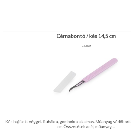
Cérnabontó / kés 14,5 cm
020890
Kés hajlított véggel. Ruhákra, gombokra alkalmas. Műanyag védőborít
cm Összetétel: acél, műanyag ...