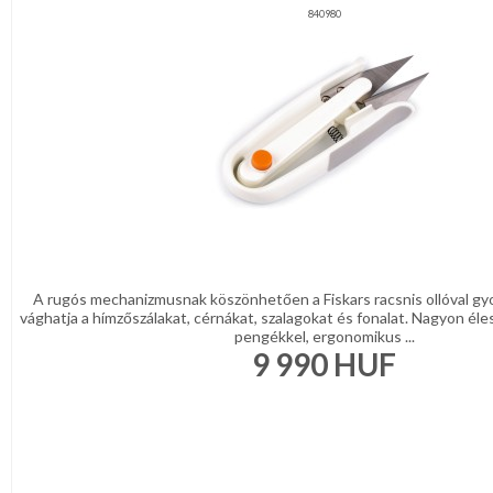
840980
A rugós mechanizmusnak köszönhetően a Fiskars racsnis ollóval g
vághatja a hímzőszálakat, cérnákat, szalagokat és fonalat. Nagyon él
pengékkel, ergonomikus ...
9 990
HUF