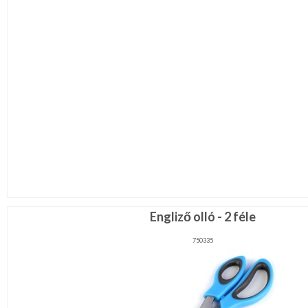
Engliző olló - 2 féle
750335