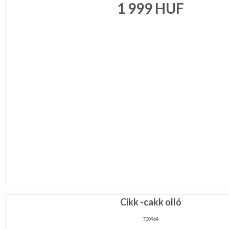
1 999
HUF
Cikk -cakk olló
730964