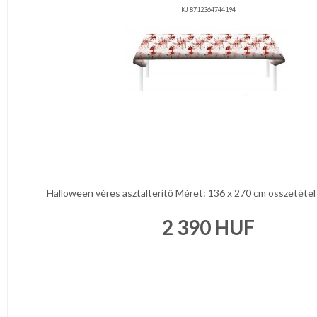
KJ 8712364744194
Halloween véres asztalterítő Méret: 136 x 270 cm összetétel p
2 390
HUF