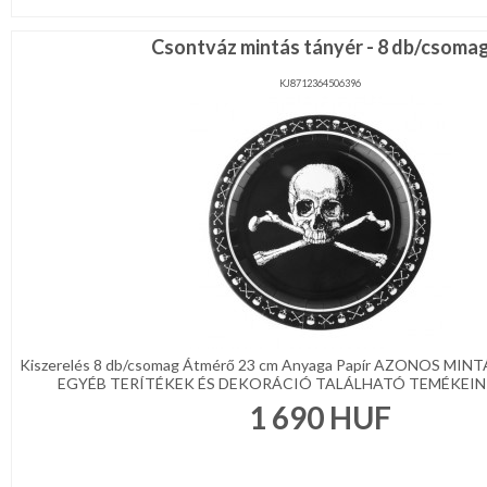
Csontváz mintás tányér - 8 db/csoma
KJ8712364506396
Kiszerelés 8 db/csomag Átmérő 23 cm Anyaga Papír AZONOS MI
EGYÉB TERÍTÉKEK ÉS DEKORÁCIÓ TALÁLHATÓ TEMÉKEINK 
1 690
HUF