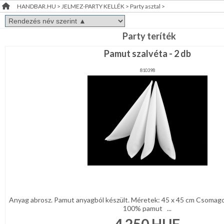
HANDBAR.HU
>
JELMEZ-PARTY KELLÉK
>
Party asztal
>
Álarc,
RENDEZVÉNY
Fejdísz,
Kellék
DEKORÁCIÓ
Arcfesték,hajfesték,tetkó
Party teríték
Pamut szalvéta - 2 db
ÉRDEKLŐDÉS,ÁRAJÁNLAT
Farsangi
jelmez
810398
ÖTLETEK
Party
ÖNNEK
díszités-,
eszközök
Party
ÚJRA
asztal
RAKTÁRON!
Esküvői
díszítés
Szülinap
Ballagás,
diplomaosztó
Anyag abrosz. Pamut anyagból készült. Méretek: 45 x 45 cm Csomagol
100% pamut ...
Halloween