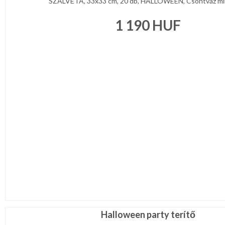
SZALVÉTA, 33x33 cm, 20 db, HALLOWEEN, Csontváz min
1 190
HUF
Halloween party terítő