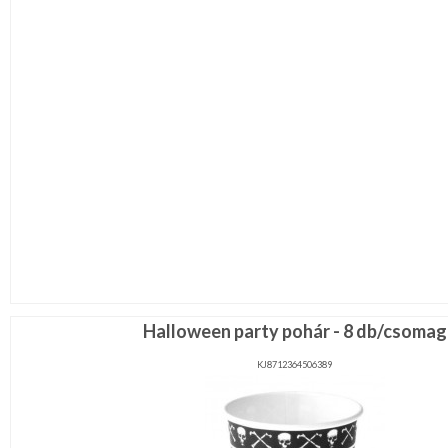
Halloween party pohár - 8 db/csomag
KJ8712364506389