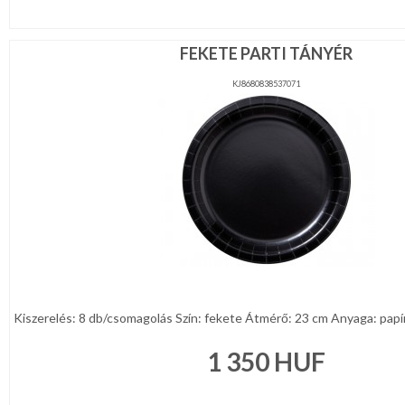
FEKETE PARTI TÁNYÉR
KJ8680838537071
Kiszerelés: 8 db/csomagolás Szín: fekete Átmérő: 23 cm Anyaga: papír 
1 350
HUF