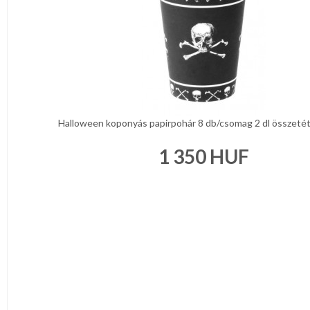
Halloween koponyás papirpohár 8 db/csomag 2 dl összetétel
1 350
HUF