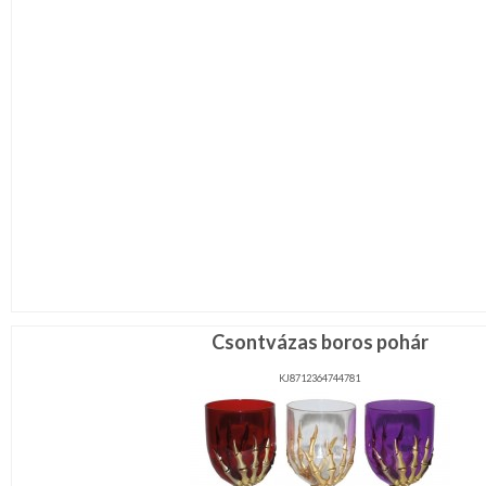
Csontvázas boros pohár
KJ8712364744781