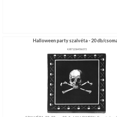
Halloween party szalvéta - 20 db/csom
KJ8712364506372