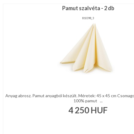
Pamut szalvéta - 2 db
810398_3
Anyag abrosz. Pamut anyagból készült. Méretek: 45 x 45 cm Csomagol
100% pamut ...
4 250
HUF