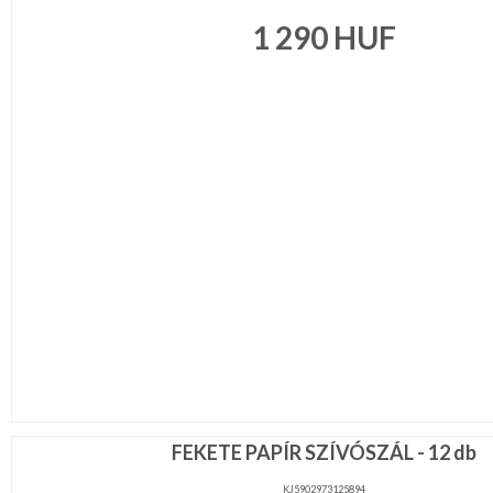
1 290
HUF
FEKETE PAPÍR SZÍVÓSZÁL - 12 db
KJ5902973125894