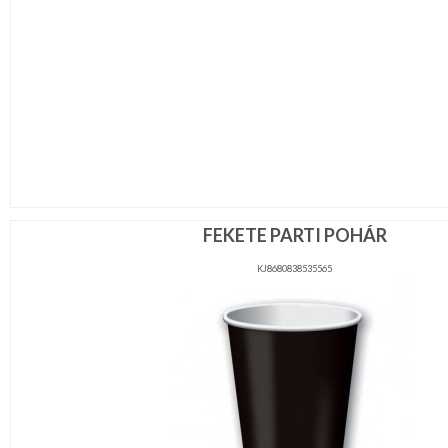
FEKETE PARTI POHÁR
KJ8680838535565