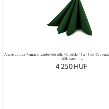
KONYHA
CSOMAGOLÓANYAG
VALENTIN
NAP
Környezettudatos
termékek
Anyag abrosz. Pamut anyagból készült. Méretek: 45 x 45 cm Csomagol
100% pamut ...
4 250
HUF