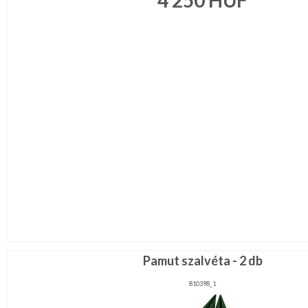
4 250
HUF
Legénybucsú,Lánybucsú
Mikulás
ESKÜVŐRE
KÉSZÜLÜNK
FÜRDŐSZOBA
GYEREKSZOBA
NAPPALI
HÁLÓSZOBA
KERT,TERASZ
Pamut szalvéta - 2 db
810398_1
HÚSVÉT