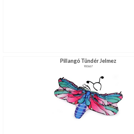
Pillangó Tündér Jelmez
900667