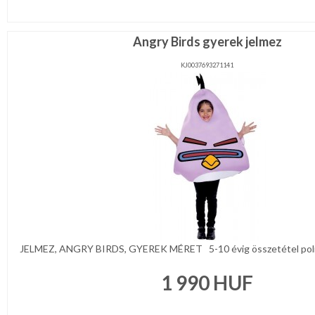
Angry Birds gyerek jelmez
KJ0037693271141
JELMEZ, ANGRY BIRDS, GYEREK MÉRET 5-10 évig összetétel poliés
1 990
HUF