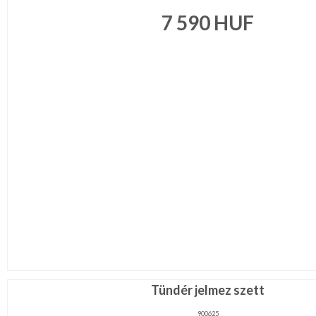
7 590
HUF
Tündér jelmez szett
900625