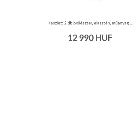
Készlet: 2 db poliészter, elasztén, műanyag ...
12 990
HUF