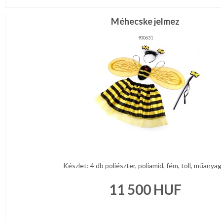
Méhecske jelmez
900631
Készlet: 4 db poliészter, poliamid, fém, toll, műanyag 
11 500
HUF