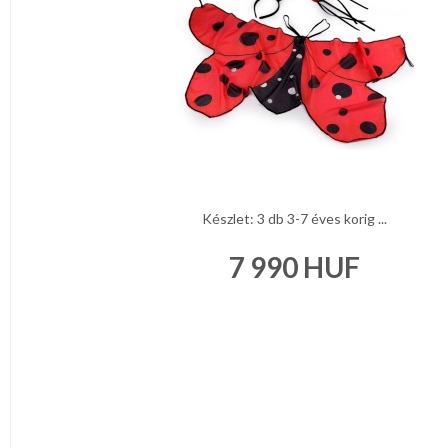
KONYHA
CSOMAGOLÓANYAG
VALENTIN
NAP
Környezettudatos
termékek
Készlet: 3 db 3-7 éves korig ...
7 990
HUF