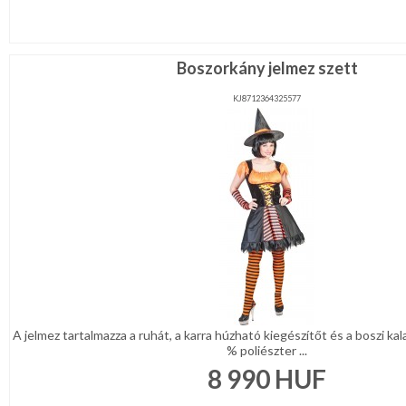
Boszorkány jelmez szett
KJ8712364325577
A jelmez tartalmazza a ruhát, a karra húzható kiegészítőt és a boszi ka
% poliészter ...
8 990
HUF