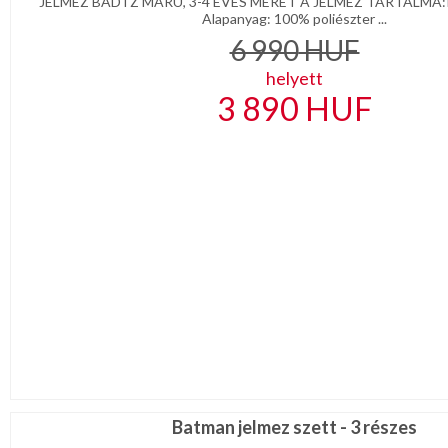
JELMEZ BADTZ MARU, 3-4 ÉVES MÉRET A JELMEZ TARTALMA:
Alapanyag: 100% poliészter ...
6 990
HUF
helyett
3 890
HUF
Batman jelmez szett - 3 részes