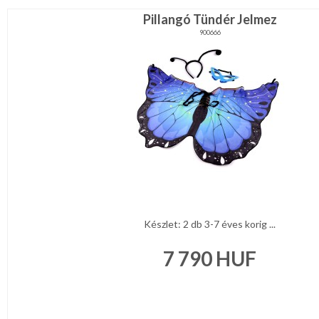
Pillangó Tündér Jelmez
900666
Készlet: 2 db 3-7 éves korig ...
7 790
HUF