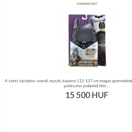
KJ082686052467
A szett tartalma: overál, maszk, köpeny 112-137 cm magas gyermeke
poliészter poliamid fém ...
15 500
HUF