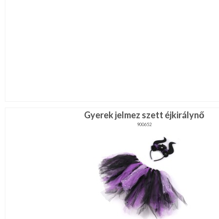
Gyerek jelmez szett éjkirálynő
900652