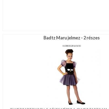
Badtz Maru jelmez - 2 részes
KJ0883028165650