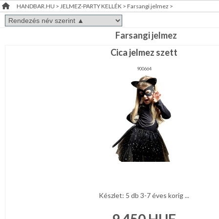
HANDBAR.HU
>
JELMEZ-PARTY KELLÉK
>
Farsangi jelmez
>
Álarc,
RENDEZVÉNY
Fejdísz,
Kellék
DEKORÁCIÓ
Arcfesték,hajfesték,tetkó
Farsangi jelmez
Cica jelmez szett
ÉRDEKLŐDÉS,ÁRAJÁNLAT
Farsangi
jelmez
900664
ÖTLETEK
Party
ÖNNEK
díszités-,
eszközök
Party
ÚJRA
asztal
RAKTÁRON!
Esküvői
díszítés
Szülinap
Ballagás,
diplomaosztó
Készlet: 5 db 3-7 éves korig ...
Halloween