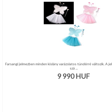
Farsangi jelmezben minden kislány varázslatos tündérré változik. A je
szá ...
9 990
HUF