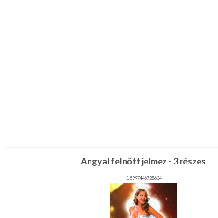
Angyal felnőtt jelmez - 3 részes
KJ5997446728634