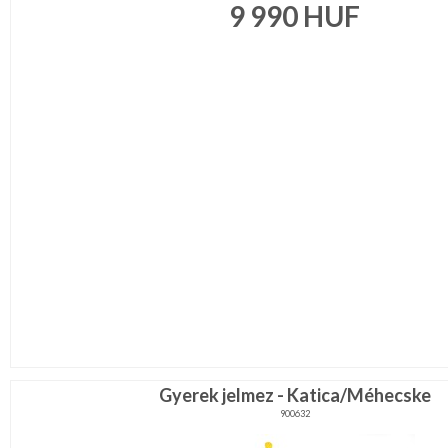
9 990
HUF
Gyerek jelmez - Katica/Méhecske
900632