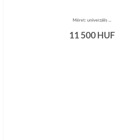
Méret: univerzális ...
11 500
HUF