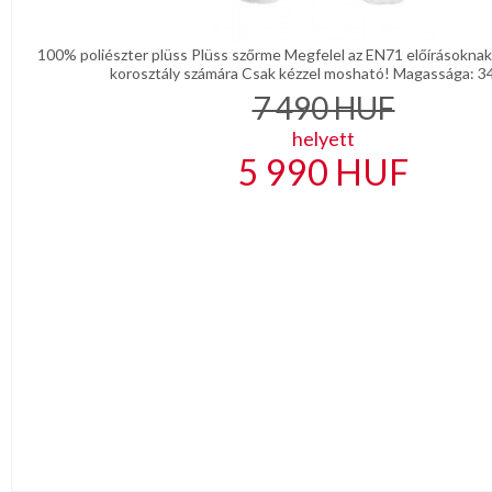
100% poliészter plüss Plüss szőrme Megfelel az EN71 előírásokna
korosztály számára Csak kézzel mosható! Magassága: 34
7 490
HUF
helyett
5 990
HUF