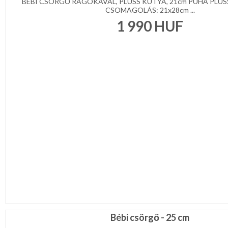
BÉBI CSÖRGŐ RÁGÓKÁVAL, PLÜSS KUTYA, 21cm PUHA PLÜS
CSOMAGOLÁS: 21x28cm ...
1 990
HUF
Bébi csörgő - 25 cm