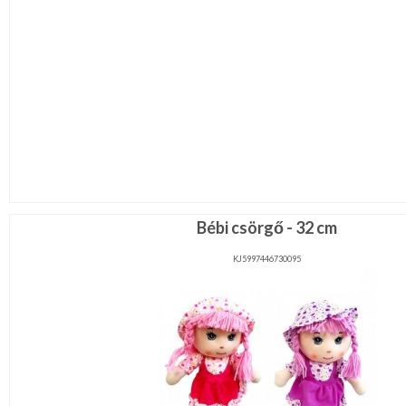
Bébi csörgő - 32 cm
KJ5997446730095