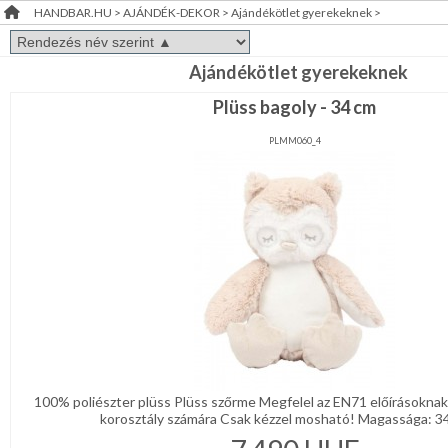
HANDBAR.HU
>
AJÁNDÉK-DEKOR
>
Ajándékötlet gyerekeknek
>
Bőr-
RENDEZVÉNY
és
szépségápolás
DEKORÁCIÓ
Tárolás,tisztítás
Ajándékötlet gyerekeknek
Plüss bagoly - 34 cm
ÉRDEKLŐDÉS,ÁRAJÁNLAT
Tartozék,
eszköz
PLMM060_4
ÖTLETEK
Ajándék
ÖNNEK
csomagolás
Ajándékötlet
ÚJRA
felnőtteknek
RAKTÁRON!
Ajándékötlet
gyerekeknek
ÉKSZER-,
KELLÉK
KREATÍV
KELLÉK
100% poliészter plüss Plüss szőrme Megfelel az EN71 előírásokna
korosztály számára Csak kézzel mosható! Magassága: 34
RÖVIDÁRU