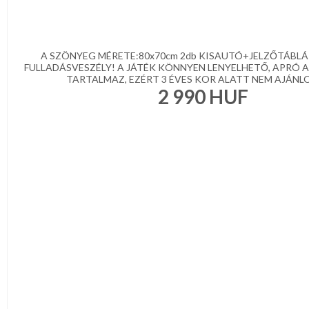
A SZÖNYEG MÉRETE:80x70cm 2db KISAUTÓ+JELZŐTÁBLÁ
FULLADÁSVESZÉLY! A JÁTÉK KÖNNYEN LENYELHETŐ, APRÓ 
TARTALMAZ, EZÉRT 3 ÉVES KOR ALATT NEM AJÁNLOT
2 990
HUF