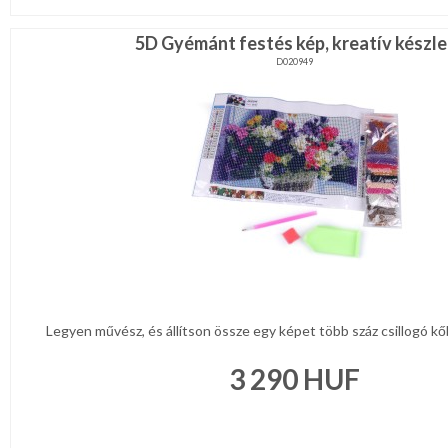
5D Gyémánt festés kép, kreatív készle
D020949
Legyen művész, és állítson össze egy képet több száz csillogó kőből
3 290
HUF