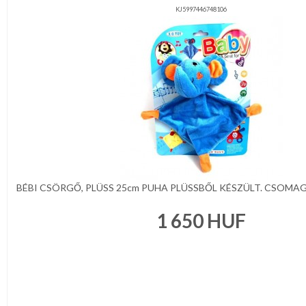
KJ5997446748106
BÉBI CSÖRGŐ, PLÜSS 25cm PUHA PLÜSSBŐL KÉSZÜLT. CSOMAGO
1 650
HUF