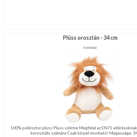
Plüss oroszlán - 34 cm
PLMM060
100% poliészter plüss Plüss szőrme Megfelel az EN71 előírásokna
korosztály számára Csak kézzel mosható! Magassága: 34