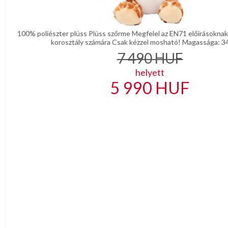
100% poliészter plüss Plüss szőrme Megfelel az EN71 előírásokna
korosztály számára Csak kézzel mosható! Magassága: 34
7 490
HUF
helyett
5 990
HUF