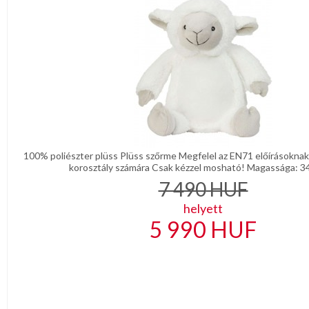
KONYHA
CSOMAGOLÓANYAG
VALENTIN
NAP
Környezettudatos
termékek
100% poliészter plüss Plüss szőrme Megfelel az EN71 előírásokna
korosztály számára Csak kézzel mosható! Magassága: 34
7 490
HUF
helyett
5 990
HUF