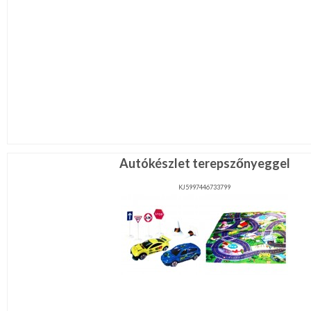
Autókészlet terepszőnyeggel
KJ5997446733799