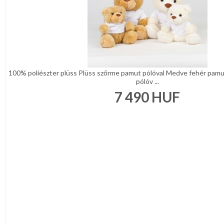
100% poliészter plüss Plüss szőrme pamut pólóval Medve fehér pamut
pólóv ...
7 490
HUF