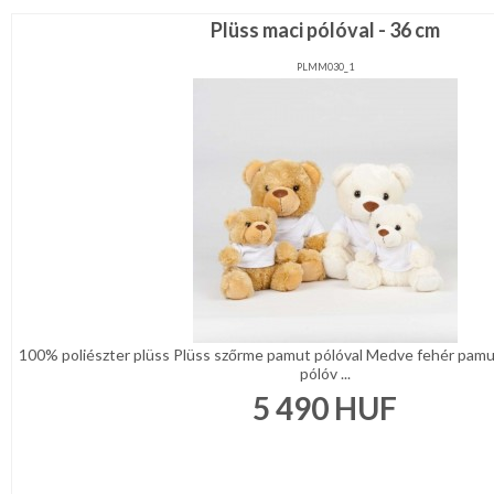
Plüss maci pólóval - 36 cm
PLMM030_1
100% poliészter plüss Plüss szőrme pamut pólóval Medve fehér pamut
pólóv ...
5 490
HUF