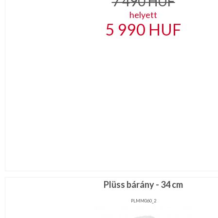
7 490
HUF
MÉTERÁRU
helyett
5 990
HUF
JELMEZ-
PARTY
KELLÉK
ESKÜVŐRE
KÉSZÜLÜNK
FÜRDŐSZOBA
GYEREKSZOBA
NAPPALI
HÁLÓSZOBA
KERT,TERASZ
Plüss bárány - 34 cm
PLMM060_2
HÚSVÉT