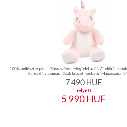
100% poliészter plüss Plüss szőrme Megfelel az EN71 előírásokna
korosztály számára Csak kézzel mosható! Magassága: 34
7 490
HUF
helyett
5 990
HUF