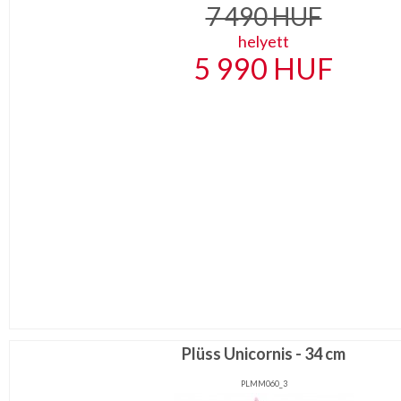
7 490
HUF
helyett
5 990
HUF
Plüss Unicornis - 34 cm
PLMM060_3