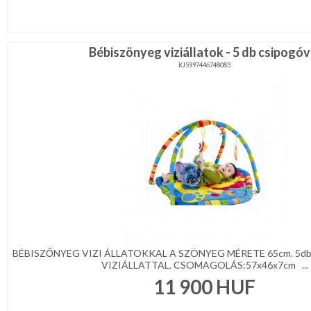
Bébiszönyeg viziállatok - 5 db csipogóv
KJ5997446748083
BÉBISZŐNYEG VIZI ÁLLATOKKAL A SZÖNYEG MÉRETE 65cm. 5d
VIZIÁLLATTAL. CSOMAGOLÁS:57x46x7cm ...
11 900
HUF