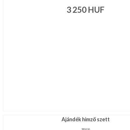
3 250
HUF
Ajándék himző szett
380636