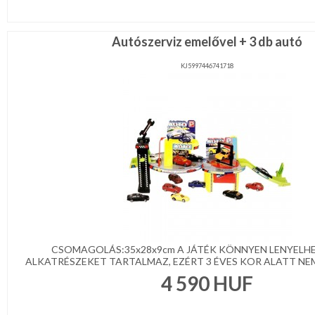
Autószerviz emelővel + 3 db autó
KJ5997446741718
CSOMAGOLÁS:35x28x9cm A JÁTÉK KÖNNYEN LENYELH
ALKATRÉSZEKET TARTALMAZ, EZÉRT 3 ÉVES KOR ALATT NEM
4 590
HUF