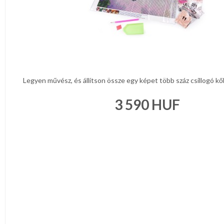
Legyen művész, és állítson össze egy képet több száz csillogó kőből
3 590
HUF