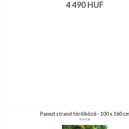
4 490
HUF
Pamut strand törölköző - 100 x 160 c
PLKA118