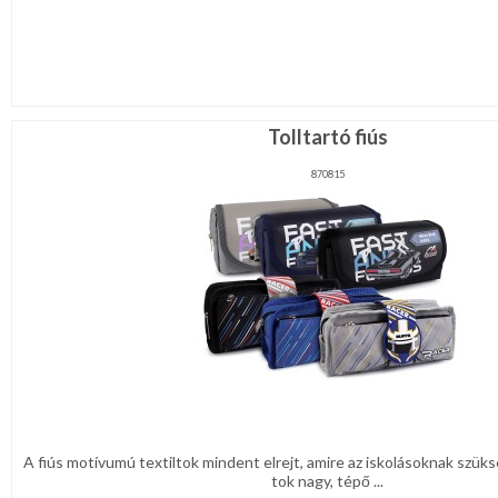
Tolltartó fiús
870815
A fiús motívumú textiltok mindent elrejt, amire az iskolásoknak szüksé
tok nagy, tépő ...