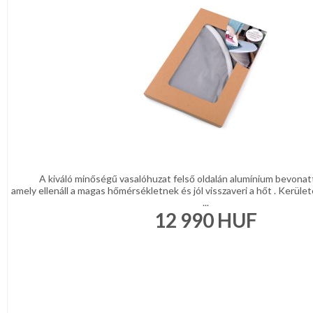
A kiváló minőségű vasalóhuzat felső oldalán alumínium bevonatta
amely ellenáll a magas hőmérsékletnek és jól visszaveri a hőt . Kerüle
...
12 990
HUF