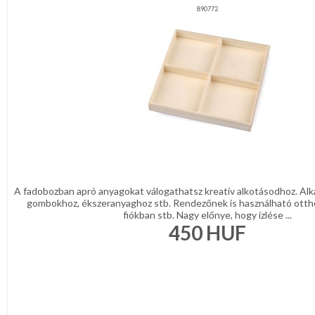
890772
A fadobozban apró anyagokat válogathatsz kreatív alkotásodhoz. Al
gombokhoz, ékszeranyaghoz stb. Rendezőnek is használható otth
fiókban stb. Nagy előnye, hogy ízlése ...
450
HUF