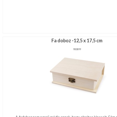
Fa doboz -12,5 x 17,5 cm
900899
A fadoboz nagyszerű módja annak, hogy elrejtse kincseit. Fém 