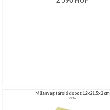
2 590
HUF
MÉTERÁRU
JELMEZ-
PARTY
KELLÉK
ESKÜVŐRE
KÉSZÜLÜNK
FÜRDŐSZOBA
GYEREKSZOBA
NAPPALI
HÁLÓSZOBA
KERT,TERASZ
Műanyag tároló doboz 12x21,5x2 cm
940328
HÚSVÉT