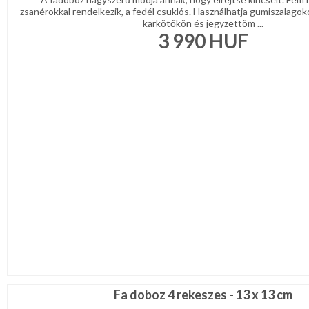
zsanérokkal rendelkezik, a fedél csuklós. Használhatja gumiszalagok
karkötőkön és jegyzettöm ...
3 990
HUF
Fa doboz 4 rekeszes - 13 x 13 cm