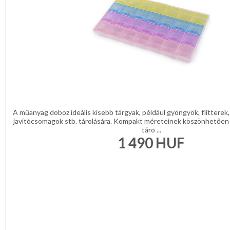
KONYHA
CSOMAGOLÓANYAG
VALENTIN
NAP
Környezettudatos
termékek
A műanyag doboz ideális kisebb tárgyak, például gyöngyök, flitterek,
javítócsomagok stb. tárolására. Kompakt méreteinek köszönhetően 
táro ...
1 490
HUF