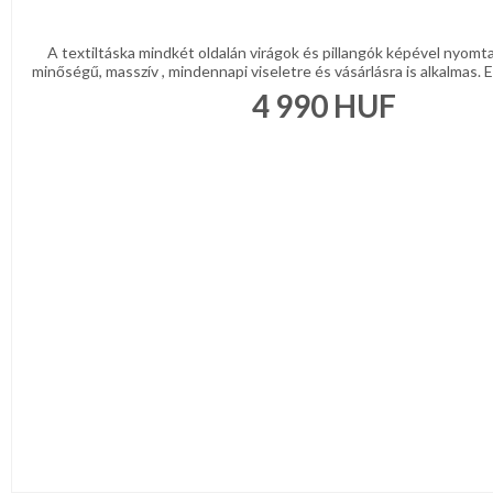
A textiltáska mindkét oldalán virágok és pillangók képével nyomta
minőségű, masszív , mindennapi viseletre és vásárlásra is alkalmas. 
4 990
HUF