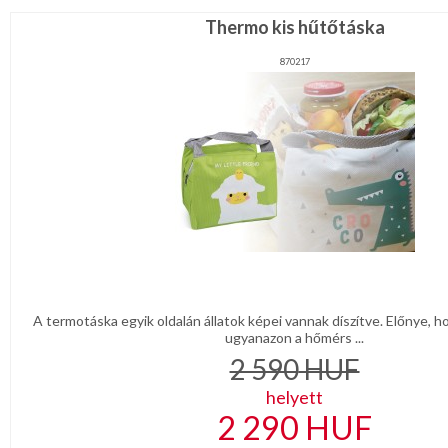
Thermo kis hűtőtáska
870217
A termotáska egyik oldalán állatok képei vannak díszítve. Előnye, h
ugyanazon a hőmérs ...
2 590
HUF
helyett
2 290
HUF