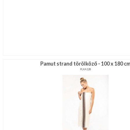
Pamut strand törölköző - 100 x 180 c
PLKA128