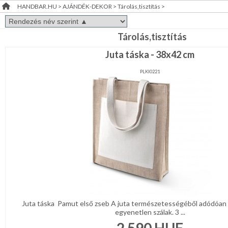
HANDBAR.HU
>
AJÁNDÉK-DEKOR
>
Tárolás,tisztítás
>
Bőr-
RENDEZVÉNY
és
szépségápolás
DEKORÁCIÓ
Tárolás,tisztítás
Tárolás,tisztítás
Juta táska - 38x42 cm
ÉRDEKLŐDÉS,ÁRAJÁNLAT
Tartozék,
eszköz
PLKI0221
ÖTLETEK
Ajándék
ÖNNEK
csomagolás
Ajándékötlet
ÚJRA
felnőtteknek
RAKTÁRON!
Ajándékötlet
gyerekeknek
ÉKSZER-,
KELLÉK
KREATÍV
KELLÉK
Juta táska Pamut első zseb A juta természetességéből adódóan 
egyenetlen szálak. 3 ...
RÖVIDÁRU