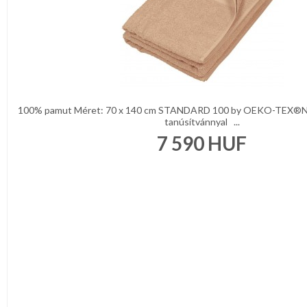
100% pamut Méret: 70 x 140 cm STANDARD 100 by OEKO-TEX®N
tanúsítvánnyal ...
7 590
HUF