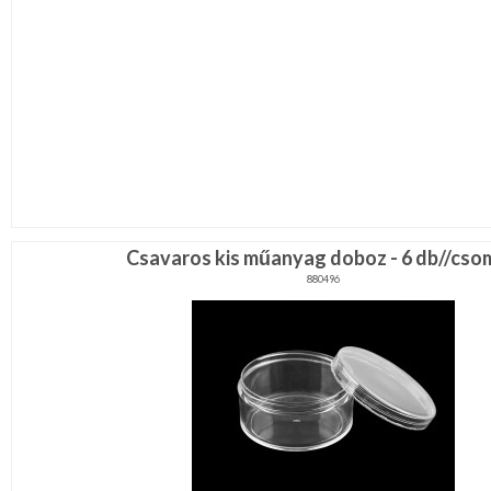
Csavaros kis műanyag doboz - 6 db//cs
880496