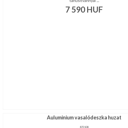
tanúsítvánnyal ...
7 590
HUF
Auluminium vasalódeszka huzat
870108