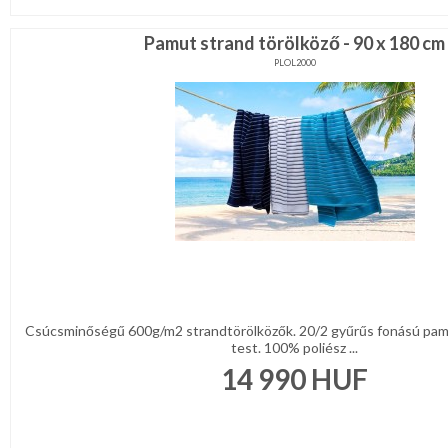
Pamut strand törölköző - 90 x 180 cm
PLOL2000
Csúcsminőségű 600g/m2 strandtörölközők. 20/2 gyűrűs fonású pa
test. 100% poliész ...
14 990
HUF