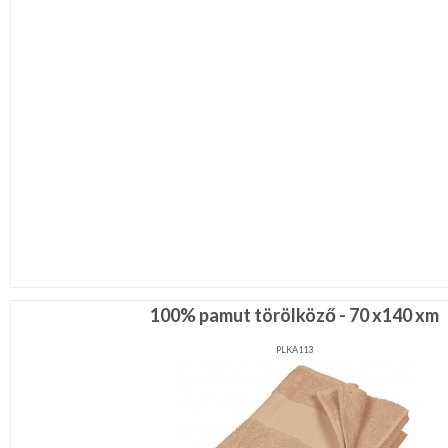
100% pamut törölköző - 70 x140 xm
PLKA113