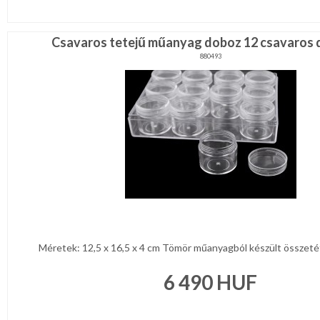
Csavaros tetejű műanyag doboz 12 csavaros 
880493
Méretek: 12,5 x 16,5 x 4 cm Tömör műanyagból készült összetét
6 490
HUF