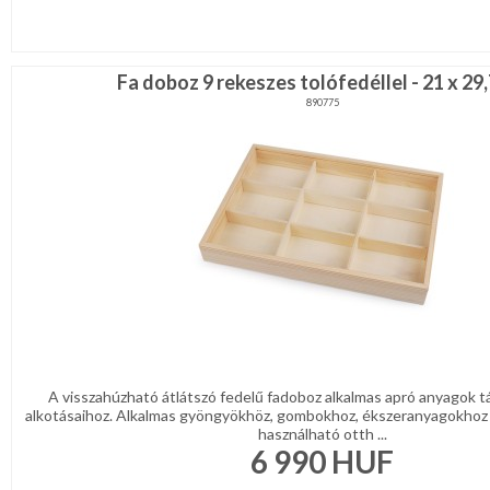
Fa doboz 9 rekeszes tolófedéllel - 21 x 29
890775
A visszahúzható átlátszó fedelű fadoboz alkalmas apró anyagok tá
alkotásaihoz. Alkalmas gyöngyökhöz, gombokhoz, ékszeranyagokhoz 
használható otth ...
6 990
HUF