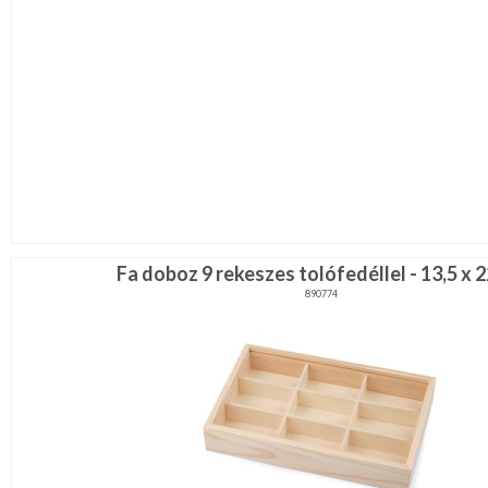
Fa doboz 9 rekeszes tolófedéllel - 13,5 x 
890774