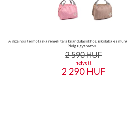
A dizájnos termotáska remek társ kirándulásokhoz, iskolába és mun
ideig ugyanazon ...
2 590
HUF
helyett
2 290
HUF