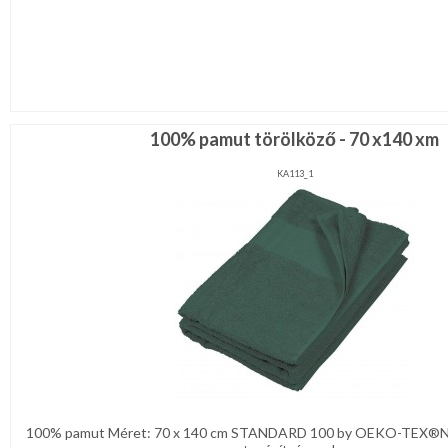
100% pamut törölköző - 70 x140 xm
KA113_1
100% pamut Méret: 70 x 140 cm STANDARD 100 by OEKO-TEX®N