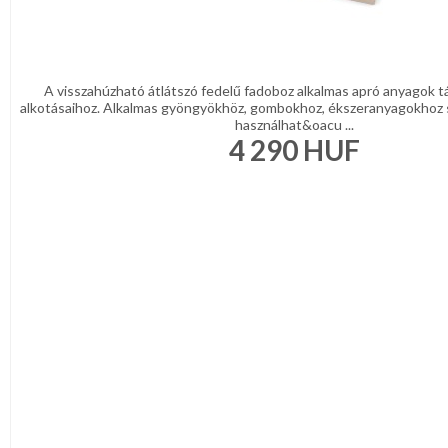
A visszahúzható átlátszó fedelű fadoboz alkalmas apró anyagok tá
alkotásaihoz. Alkalmas gyöngyökhöz, gombokhoz, ékszeranyagokhoz 
használhat&oacu ...
4 290
HUF