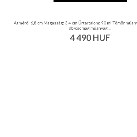
Átmérő: 6,8 cm Magasság: 3,4 cm Űrtartalom: 90 ml Tömör műany
db/csomag műanyag ...
4 490
HUF