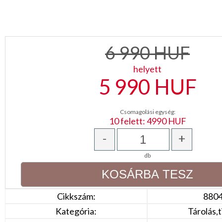
KONYHA
CSOMAGOLÓANYAG
6 990
HUF
VALENTIN
helyett
NAP
5 990
HUF
Környezettudatos
termékek
Csomagolási egység:
10 felett: 4990 HUF
-
+
db
Cikkszám:
880
Kategória:
Tárolás,t