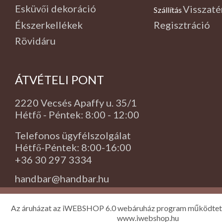
Esküvői dekoráció
Visszaté
Szállítás
,
Ékszerkellékek
Regisztráció
Rövidáru
ÁTVÉTELI PONT
2220 Vecsés Apaffy u. 35/1
Hétfő - Péntek: 8:00 - 12:00
Telefonos ügyfélszolgálat
Hétfő-Péntek: 8:00-16:00
+36 30 297 3334
handbar@handbar.hu
Az áruházat az iWEBSHOP 6.0 webáruház program működtet
www.iwebshop.hu