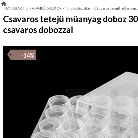
Bőr-
HANDBAR.HU
>
AJÁNDÉK-DEKOR
>
Tárolás,tisztítás
>
Csavaros tetejű műanyag 
RENDEZVÉNY
és
Csavaros tetejű műanyag doboz 30
szépségápolás
DEKORÁCIÓ
Tárolás,tisztítás
csavaros dobozzal
ÉRDEKLŐDÉS,ÁRAJÁNLAT
Tartozék,
eszköz
ÖTLETEK
Ajándék
-14%
ÖNNEK
csomagolás
Ajándékötlet
ÚJRA
felnőtteknek
RAKTÁRON!
Ajándékötlet
gyerekeknek
ÉKSZER-,
KELLÉK
KREATÍV
KELLÉK
RÖVIDÁRU