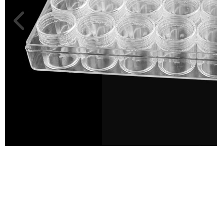
MÉTERÁRU
JELMEZ-
PARTY
KELLÉK
ESKÜVŐRE
KÉSZÜLÜNK
FÜRDŐSZOBA
GYEREKSZOBA
NAPPALI
HÁLÓSZOBA
KERT,TERASZ
HÚSVÉT