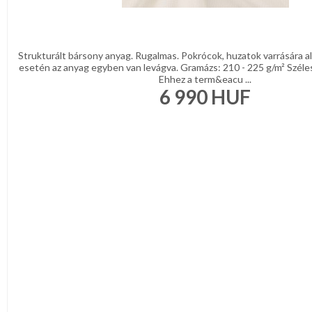
Strukturált bársony anyag. Rugalmas. Pokrócok, huzatok varrására a
esetén az anyag egyben van levágva. Gramázs: 210 - 225 g/m² Széle
Ehhez a term&eacu ...
6 990
HUF