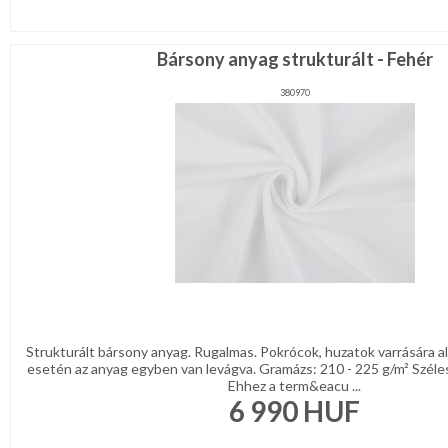
Bársony anyag strukturált - Fehér
380970
Strukturált bársony anyag. Rugalmas. Pokrócok, huzatok varrására a
esetén az anyag egyben van levágva. Gramázs: 210 - 225 g/m² Széle
Ehhez a term&eacu ...
6 990
HUF