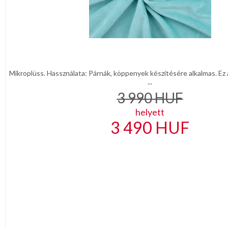
Mikroplüss. Hassználata: Párnák, köppenyek készítésére alkalmas. Ez a
...
3 990
HUF
helyett
3 490
HUF