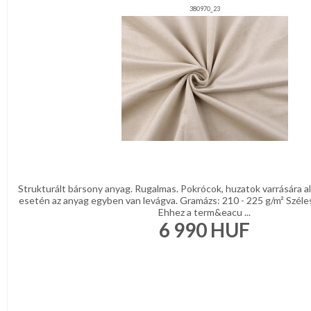
380970_23
Strukturált bársony anyag. Rugalmas. Pokrócok, huzatok varrására a
esetén az anyag egyben van levágva. Gramázs: 210 - 225 g/m² Széle
Ehhez a term&eacu ...
6 990
HUF