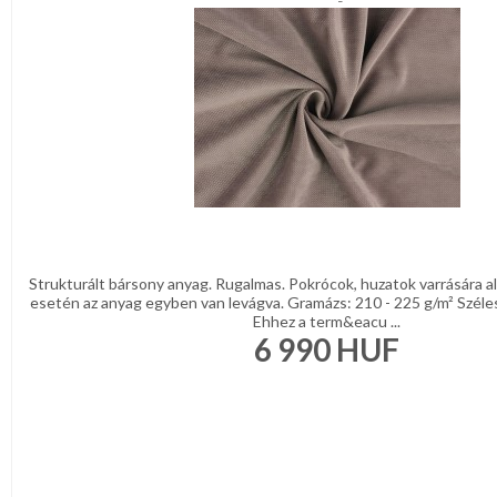
Strukturált bársony anyag. Rugalmas. Pokrócok, huzatok varrására a
esetén az anyag egyben van levágva. Gramázs: 210 - 225 g/m² Széle
Ehhez a term&eacu ...
6 990
HUF