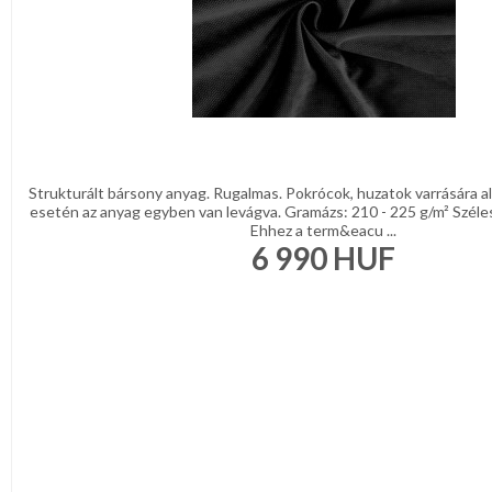
Strukturált bársony anyag. Rugalmas. Pokrócok, huzatok varrására a
esetén az anyag egyben van levágva. Gramázs: 210 - 225 g/m² Széle
Ehhez a term&eacu ...
6 990
HUF