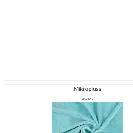
Mikroplüss
380750_9