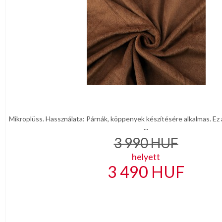
Mikroplüss. Hassználata: Párnák, köppenyek készítésére alkalmas. Ez a
...
3 990
HUF
helyett
3 490
HUF