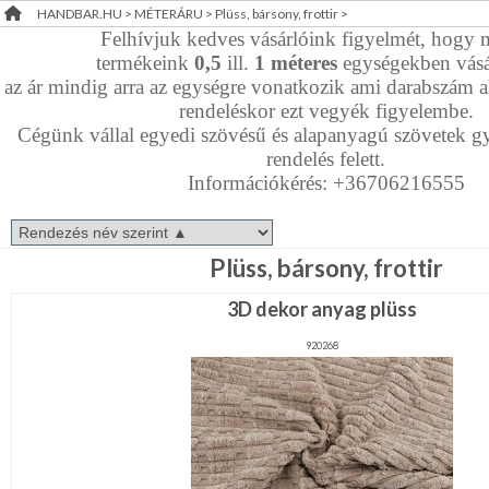
HANDBAR.HU
>
MÉTERÁRU
>
Plüss, bársony, frottir
>
Dekorációs
RENDEZVÉNY
Felhívjuk kedves vásárlóink figyelmét, hogy 
szövet
termékeink
0,5
ill.
1
méteres
egységekben vásá
DEKORÁCIÓ
Elasztikus,
az ár mindig arra az egységre vonatkozik ami darabszám ala
kevert
rendeléskor ezt vegyék figyelembe.
anyag
ÉRDEKLŐDÉS,ÁRAJÁNLAT
Farmer,műbőr,szörme
Cégünk vállal egyedi szövésű és alapanyagú szövetek gy
rendelés felett.
ÖTLETEK
Információkérés: +36706216555
Filc,
ÖNNEK
Polár
Len,
ÚJRA
Juta,
Plüss, bársony, frottir
Háló
RAKTÁRON!
Pamut,
3D dekor anyag plüss
gyapjú,
krepp
Plüss,
920268
bársony,
frottir
Tüll,
Szatén,Taft
Vizlepergető,
fürdőruha