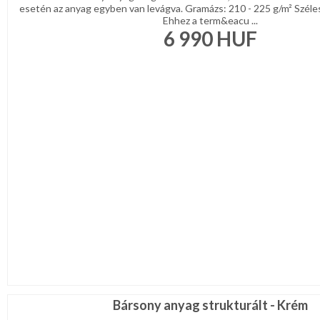
esetén az anyag egyben van levágva. Gramázs: 210 - 225 g/m² Széle
Ehhez a term&eacu ...
6 990
HUF
Bársony anyag strukturált - Krém