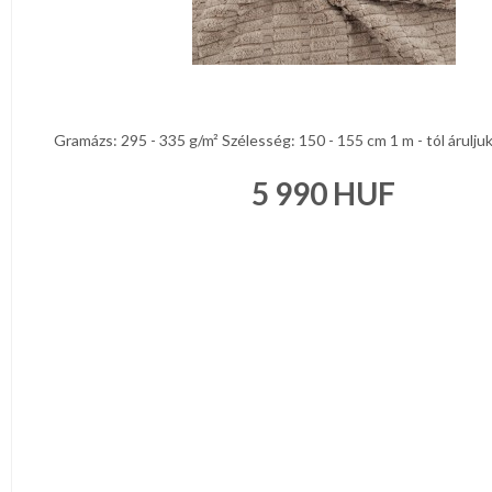
anyag
JELMEZ-
PARTY
KELLÉK
ESKÜVŐRE
KÉSZÜLÜNK
FÜRDŐSZOBA
Gramázs: 295 - 335 g/m² Szélesség: 150 - 155 cm 1 m - tól áruljuk
5 990
HUF
GYEREKSZOBA
NAPPALI
HÁLÓSZOBA
KERT,TERASZ
HÚSVÉT
KONYHA