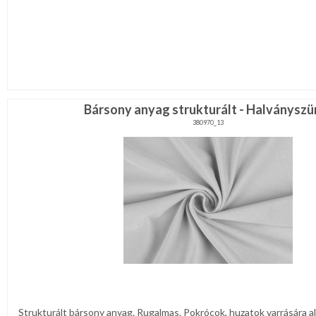
Bársony anyag strukturált - Halványszü
380970_13
Strukturált bársony anyag. Rugalmas. Pokrócok, huzatok varrására a