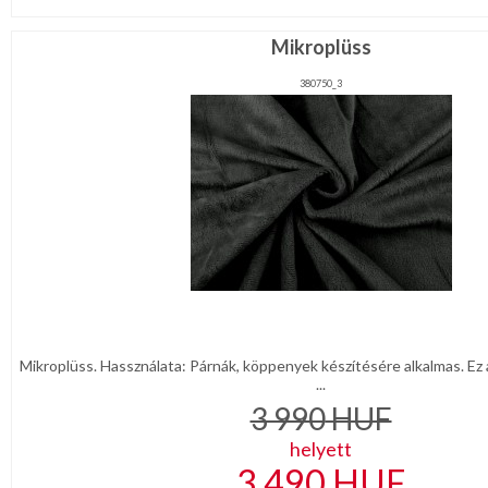
Mikroplüss
380750_3
Mikroplüss. Hassználata: Párnák, köppenyek készítésére alkalmas. Ez a
...
3 990
HUF
helyett
3 490
HUF