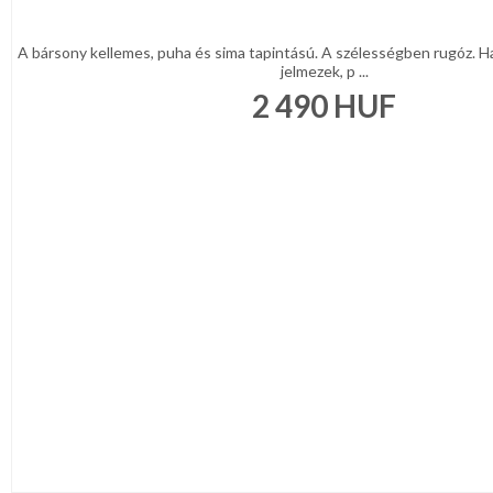
A bársony kellemes, puha és sima tapintású. A szélességben rugóz. H
jelmezek, p ...
2 490
HUF