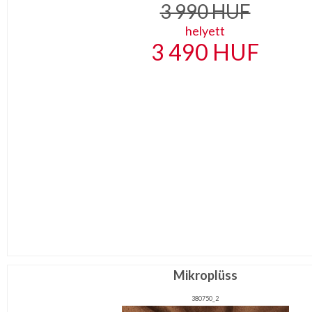
3 990
HUF
helyett
3 490
HUF
Mikroplüss
380750_2