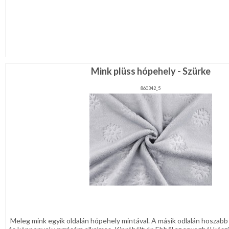
Mink plüss hópehely - Szürke
860342_5
Meleg mink egyik oldalán hópehely mintával. A másik odlalán hoszabb