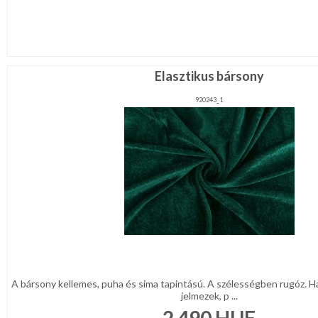
CSOMAGOLÓANYAG
VALENTIN
NAP
Elasztikus bársony
Környezettudatos
termékek
920243_1
A bársony kellemes, puha és sima tapintású. A szélességben rugóz. H
jelmezek, p ...