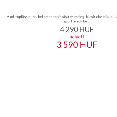
A mikroplüss puha, kellemes tapintású és meleg. Kicsit elasztikus. H
sportfelsők bé ...
4 290
HUF
helyett
3 590
HUF