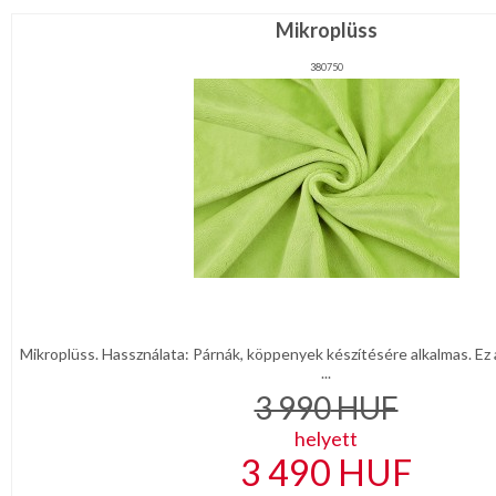
Mikroplüss
380750
Mikroplüss. Hassználata: Párnák, köppenyek készítésére alkalmas. Ez a
...
3 990
HUF
helyett
3 490
HUF