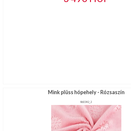
Mink plüss hópehely - Rózsaszín
860342_2