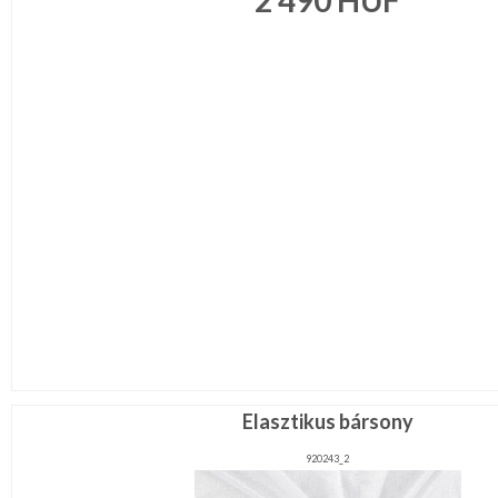
2 490
HUF
Elasztikus bársony
920243_2