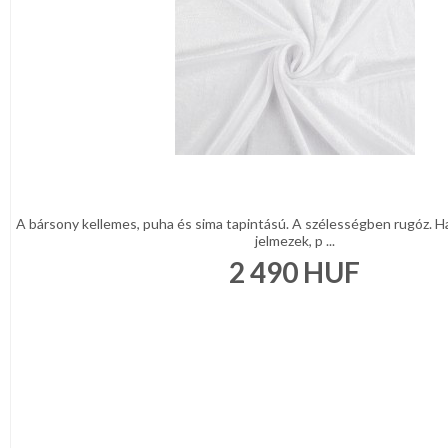
A bársony kellemes, puha és sima tapintású. A szélességben rugóz. H
jelmezek, p ...
2 490
HUF