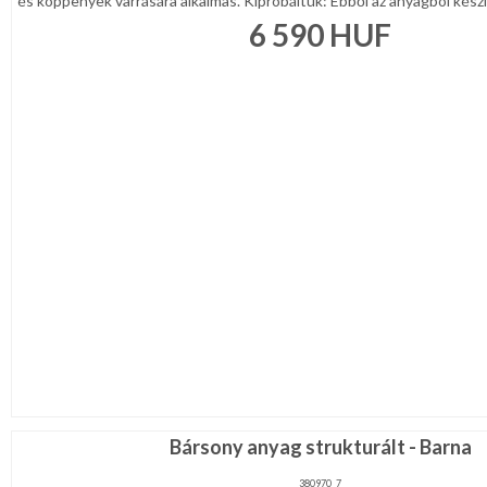
és köppenyek varrására alkalmas. Kipróbáltuk: Ebből az anyagból készí
6 590
HUF
Bársony anyag strukturált - Barna
380970_7