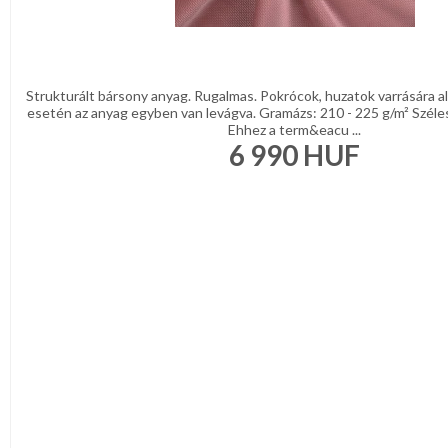
Strukturált bársony anyag. Rugalmas. Pokrócok, huzatok varrására a
esetén az anyag egyben van levágva. Gramázs: 210 - 225 g/m² Széle
Ehhez a term&eacu ...
6 990
HUF