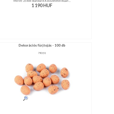
Méret: 25 mm Standard A összetétel műan ...
1 190
HUF
Dekorációs fürjtojás - 100 db
790151