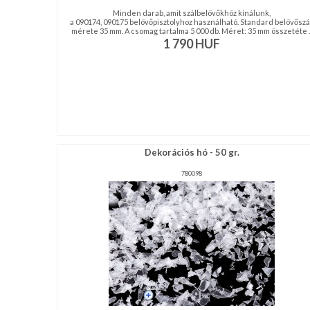
Minden darab, amit szálbelövőkhöz kínálunk,
a 090174, 090175 belövőpisztolyhoz használható. Standard belövőszál
mérete 35 mm. A csomag tartalma 5 000 db. Méret: 35 mm összetéte ..
1 790
HUF
Dekorációs hó - 50 gr.
780098