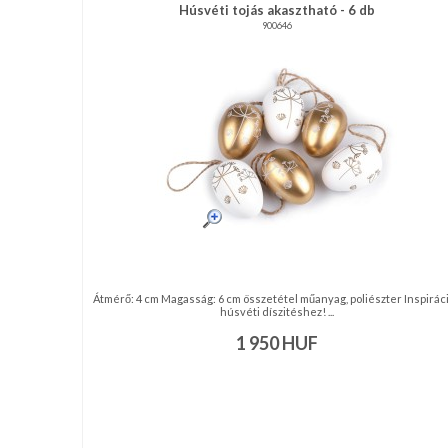
RENDEZVÉNY
Húsvéti tojás akasztható - 6 db
900646
DEKORÁCIÓ
ÉRDEKLŐDÉS,ÁRAJÁNLAT
ÖTLETEK
ÖNNEK
ÚJRA
RAKTÁRON!
Átmérő: 4 cm Magasság: 6 cm összetétel műanyag, poliészter Inspirác
húsvéti díszitéshez! ...
1 950
HUF