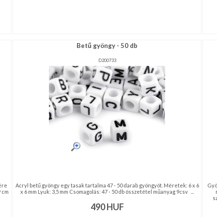
Betű gyöngy - 50 db
D200733
ére
Acryl betű gyöngy egy tasak tartalma 47 - 50 darab gyöngyöt. Méretek: 6 x 6
Gyön
9 cm
x 6 mm Lyuk: 3,5 mm Csomagolás: 47 - 50 db összetétel műanyag 9csv ...
s
490
HUF