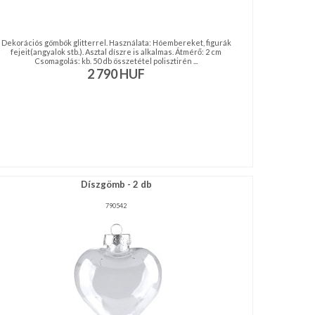
Dekorációs gömbök glitterrel. Használata: Hóembereket, figurák
fejeit(angyalok stb.). Asztal díszre is alkalmas. Átmérő: 2 cm
Csomagolás: kb. 50 db összetétel polisztirén ...
2 790
HUF
Díszgömb - 2 db
790542