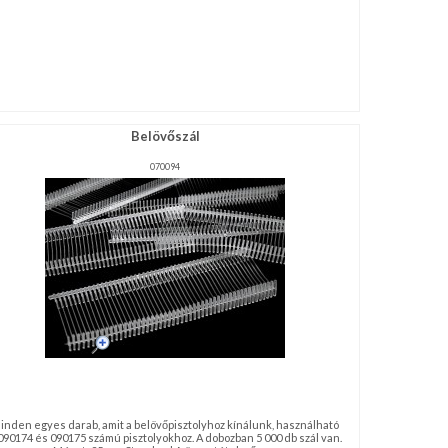
Belövőszál
070094
inden egyes darab, amit a belövőpisztolyhoz kínálunk, használható
090174 és 090175 számú pisztolyokhoz. A dobozban 5 000 db szál van.