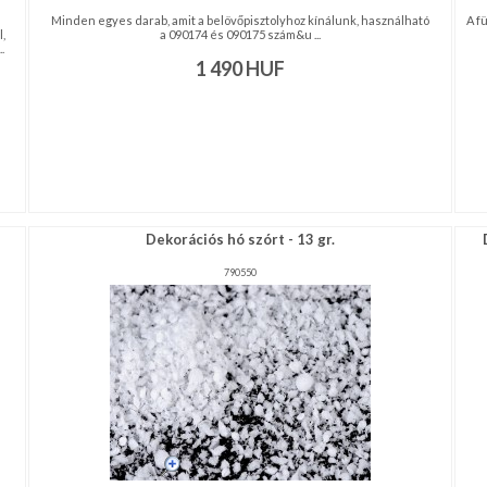
Minden egyes darab, amit a belövőpisztolyhoz kínálunk, használható
A f
,
a 090174 és 090175 szám&u ...
.
1 490
HUF
Dekorációs hó szórt - 13 gr.
790550