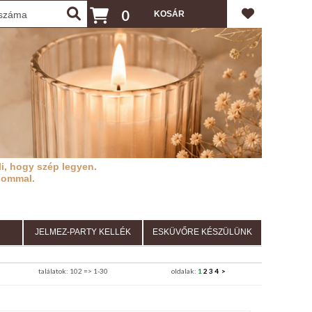
0
i, hogy szép legyen.
lommal.
JELMEZ-PARTY KELLÉK
ESKÜVŐRE KÉSZÜLÜNK
találatok: 102 => 1-30
oldalak:
1
2
3
4
>