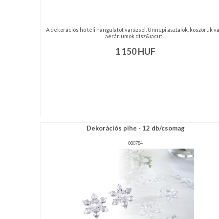
A dekorációs hó téli hangulatot varázsol. Ünnepi asztalok, koszorúk v
aeráriumok dísz&iacut ...
1 150
HUF
Dekorációs pihe - 12 db/csomag
080784