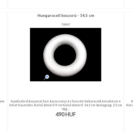
Hungarocell koszorú - 14,5 cm
730047
 mm
A polisztirol koszorút őszi, karácsonyi és húsvéti dekorációk készítésére
A
lehet használni. Belső átmérő 9 cm Külső átmérő: 14,5 cm Vastagság: 2,5 cm
Körü
Vág ...
490
HUF