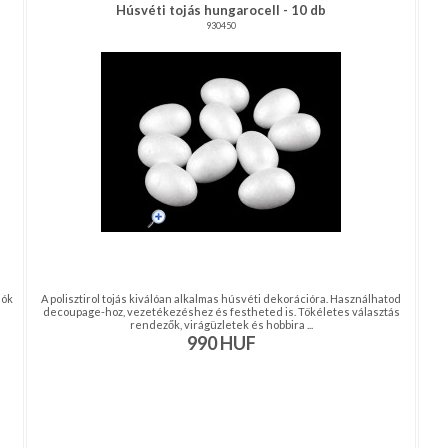
Húsvéti tojás hungarocell - 10 db
930450
iók
A polisztirol tojás kiválóan alkalmas húsvéti dekorációra. Használhatod
decoupage-hoz, vezetékezéshez és festheted is. Tökéletes választás
rendezők, virágüzletek és hobbira ...
990
HUF