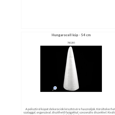
Hungarocell kúp - 54 cm
780285
A polisztirol kúpot dekorációk készítésére használják. Körültekerhe
szalaggal, organzával, díszíthető faágakkal, szezonális díszekkel. Kivá