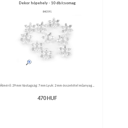
Dekor hópehely - 10 db/csomag
840591
Átmérő: 29 mm Vastagság: 7 mm Lyuk: 2 mm összetétel műanyag ...
470
HUF