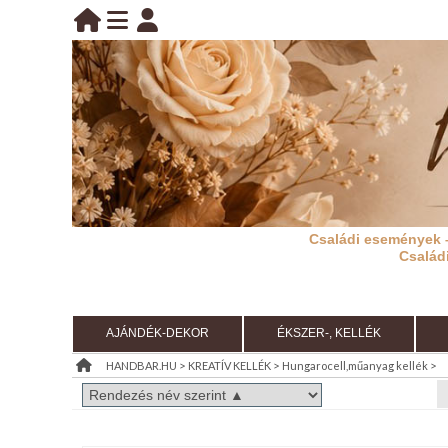
BELÉPÉS
belépés
KEZDŐLAP
regisztráció
információ
Családi események 
RÓLUNK
Család
REGISZTRÁCIÓ
TÁJÉKOZTATÓ
AJÁNDÉK-DEKOR
ÉKSZER-, KELLÉK
(ÁSZF)
>
>
>
HANDBAR.HU
KREATÍV KELLÉK
Hungarocell,műanyag kellék
KIÁRUSÍTÁS