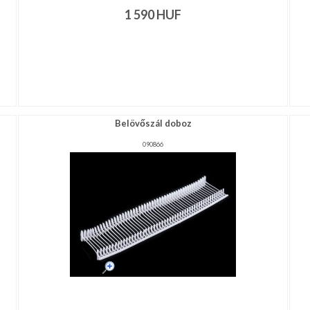
1 590
HUF
Belövőszál doboz
090866