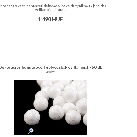
ürjtojások tavaszi és húsvéti dekorációkba valók. vyniknou v jarních a
velikonočních ara ...
1 490
HUF
Dekorációs hungarocell golyócskák csillámmal - 50 db
780097