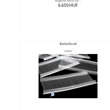
megfelel dekor kar ...
6 650
HUF
Belövőszál
070095