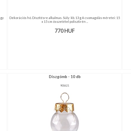
agy
Dekorációs hó. Díszítésre alkalmas. Súly: kb. 13 g A csomagolás méretei: 15
x 15 cm összetétel polisztirén ...
770
HUF
Díszgömb - 10 db
900621