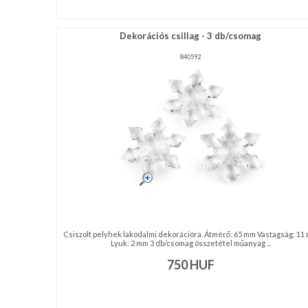
Dekorációs csillag - 3 db/csomag
840592
Csiszolt pelyhek lakodalmi dekorációra. Átmérő: 65 mm Vastagság: 11
Lyuk: 2 mm 3 db/csomag összetétel műanyag ...
750
HUF