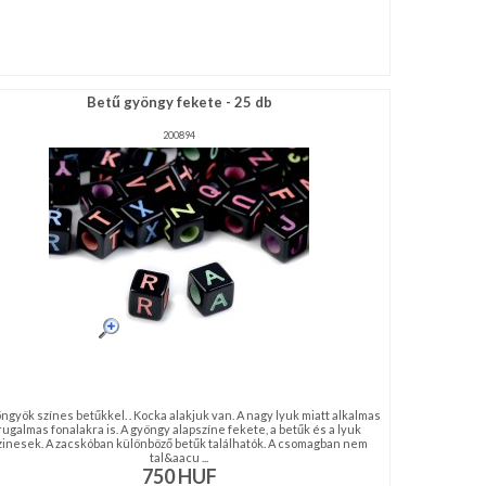
Betű gyöngy fekete - 25 db
200894
gyök színes betűkkel. . Kocka alakjuk van. A nagy lyuk miatt alkalmas
rugalmas fonalakra is. A gyöngy alapszíne fekete, a betűk és a lyuk
zinesek. A zacskóban különböző betűk találhatók. A csomagban nem
tal&aacu ...
750
HUF