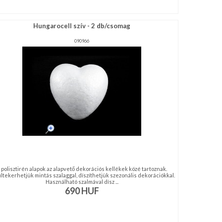
Hungarocell szív - 2 db/csomag
090966
 polisztirén alapok az alapvető dekorációs kellékek közé tartoznak.
ltekerhetjük mintás szalaggal, díszíthetjük szezonális dekorációkkal.
Használható szalmával dísz ...
690
HUF