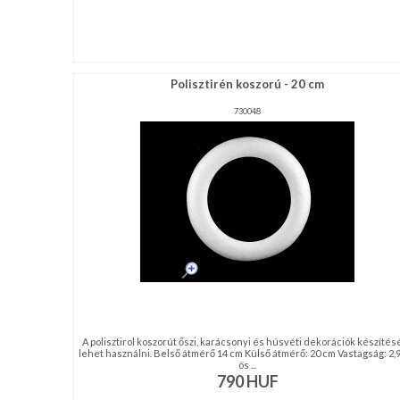
Polisztirén koszorú - 20 cm
730048
A polisztirol koszorút őszi, karácsonyi és húsvéti dekorációk készítés
lehet használni. Belső átmérő 14 cm Külső átmérő: 20 cm Vastagság: 2,
ös ...
790
HUF