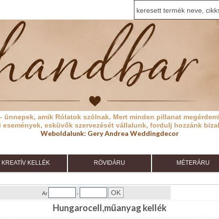
– ünnepek, amik Rólatok szólnak.
Mert minden pillanat megérdeml
i események, esküvők szervezését vállalunk, fordulj hozzánk biza
Weboldalunk:
Gery Andrea Weddingdecor
KREATÍV KELLÉK
RÖVIDÁRU
MÉTERÁRU
Ár
-
Hungarocell,műanyag kellék