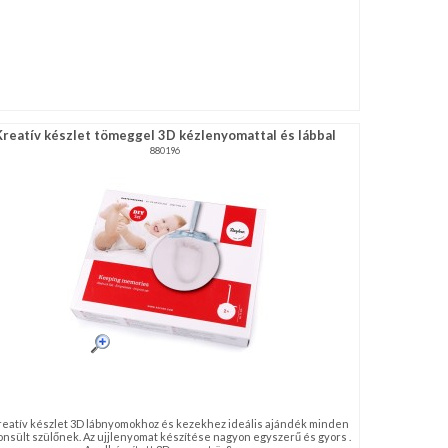
Kreatív készlet tömeggel 3D kézlenyomattal és lábbal
880196
reatív készlet 3D lábnyomokhoz és kezekhez ideális ajándék minden
onsült szülőnek. Az ujjlenyomat készítése nagyon egyszerű és gyors .