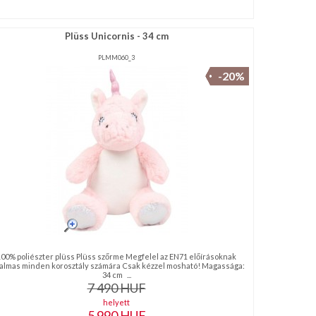
Plüss Unicornis - 34 cm
PLMM060_3
-20%
100% poliészter plüss Plüss szőrme Megfelel az EN71 előírásoknak
almas minden korosztály számára Csak kézzel mosható! Magassága:
34 cm ...
7 490
HUF
helyett
5 990
HUF