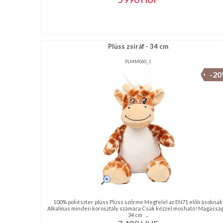
Plüss zsiráf - 34 cm
PLMM060_1
-2
100% poliészter plüss Plüss szőrme Megfelel az EN71 előírásoknak
Alkalmas minden korosztály számára Csak kézzel mosható! Magasság
34 cm ...