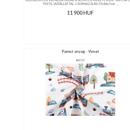
TEXTIL VIZIÁLLATTAL. CSOMAGOLÁS:57x46x7cm ...
11 900
HUF
Pamut anyag - Vonat
860137