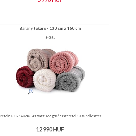
Bárány takaró - 130 cm x 160 cm
840891
etek: 130 x 160 cm Gramázs: 465 g/m² összetétel 100% poliészter ...
12 990
HUF