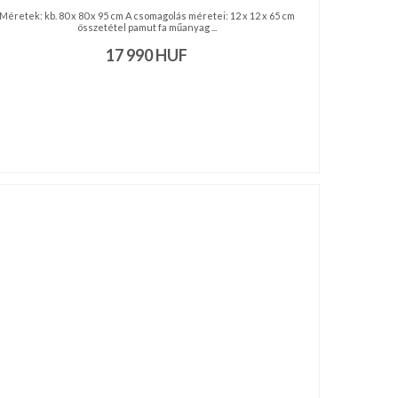
Méretek: kb. 80 x 80 x 95 cm A csomagolás méretei: 12 x 12 x 65 cm
összetétel pamut fa műanyag ...
17 990
HUF