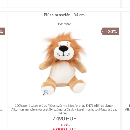
Plüss oroszlán - 34 cm
PLMM060
0%
-20%
100% poliészter plüss Plüss szőrme Megfelel az EN71 előírásoknak
a:
Alkalmas minden korosztály számára Csak kézzel mosható! Magassága:
Alk
34 cm ...
7 490
HUF
helyett
5 990
HUF