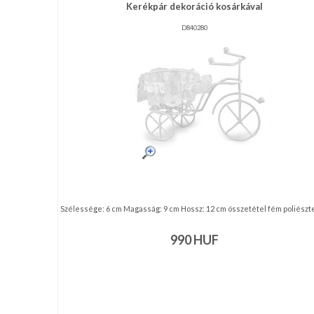
RENDEZVÉNY
Kerékpár dekoráció kosárkával
DEKORÁCIÓ
D840280
ÉRDEKLŐDÉS,ÁRAJÁNLAT
ÖTLETEK
ÖNNEK
ÚJRA
RAKTÁRON!
Szélessége: 6 cm Magasság: 9 cm Hossz: 12 cm összetétel fém poliészter
990
HUF