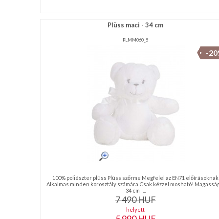
Plüss maci - 34 cm
PLMM060_5
-2
100% poliészter plüss Plüss szőrme Megfelel az EN71 előírásoknak
Alkalmas minden korosztály számára Csak kézzel mosható! Magasság
34 cm ...
7 490
HUF
helyett
5 990
HUF