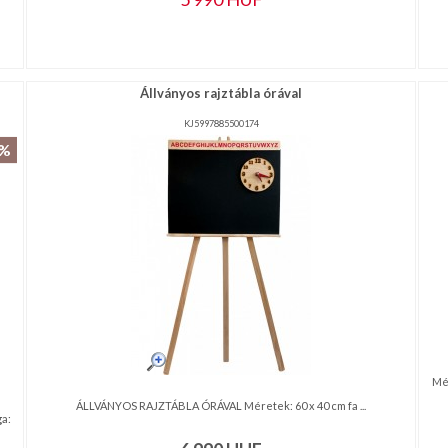
Állványos rajztábla órával
KJ5997885500174
0%
Mér
ÁLLVÁNYOS RAJZTÁBLA ÓRÁVAL Méretek: 60 x 40 cm fa ...
a: