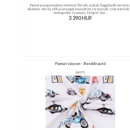
Pamut anyag mozdony mintával. Párnák, zsákok, függönyök varrásár
alkalmas. Varrás előt az anyagot avassák be, ne mossák, csak mártsák
melegvízbe. Gramázs: 110 g/m² Szé ...
3 390
HUF
Pamut vászon - Rendőrautó
860772