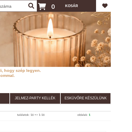
0
i, hogy szép legyen.
lommal.
JELMEZ-PARTY KELLÉK
ESKÜVŐRE KÉSZÜLÜNK
találatok: 16 => 1-16
oldalak:
1