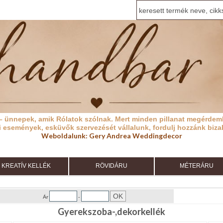
– ünnepek, amik Rólatok szólnak.
Mert minden pillanat megérdeml
i események, esküvők szervezését vállalunk, fordulj hozzánk biza
Weboldalunk:
Gery Andrea Weddingdecor
KREATÍV KELLÉK
RÖVIDÁRU
MÉTERÁRU
Ár
-
Gyerekszoba-,dekorkellék