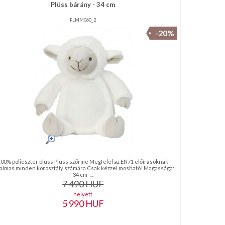
Plüss bárány - 34 cm
PLMM060_2
-20%
100% poliészter plüss Plüss szőrme Megfelel az EN71 előírásoknak
almas minden korosztály számára Csak kézzel mosható! Magassága:
34 cm ...
7 490
HUF
helyett
5 990
HUF