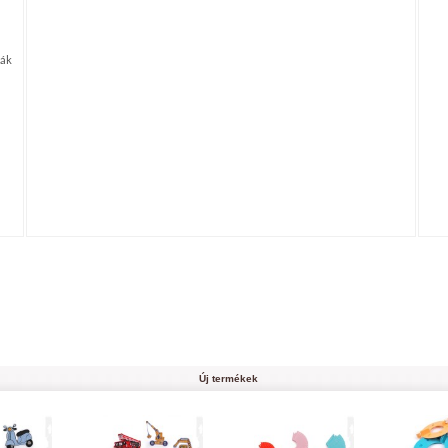
sák
Új termékek