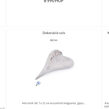
6 990
HUF
Dekoráció szív
880544
Méretek: kb. 7 x 11 cm összetétel műgyanta , gipsz ...
A k
újd
POGÓ