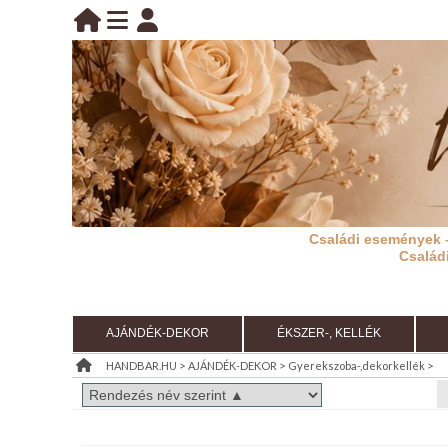
BELÉPÉS
belépés
KEZDŐLAP
regisztráció
információ
Családi események 
RÓLUNK
Család
REGISZTRÁCIÓ
TÁJÉKOZTATÓ
AJÁNDÉK-DEKOR
ÉKSZER-, KELLÉK
(ÁSZF)
>
>
>
HANDBAR.HU
AJÁNDÉK-DEKOR
Gyerekszoba-,dekorkellék
KIÁRUSÍTÁS