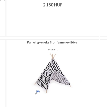
2 150
HUF
Pamut gyereksátor fa merevitővel
840878_1