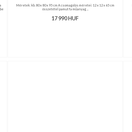
a
Méretek: kb. 80 x 80 x 95 cm A csomagolás méretei: 12 x 12 x 65 cm
 be
összetétel pamut fa műanyag ...
17 990
HUF