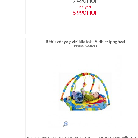
7 490
HUF
helyett
5 990
HUF
Bébiszönyeg viziállatok - 5 db csipogóval
KJ5997446748083
BÉBISZŐNYEG VIZI ÁLLATOKKAL A SZÖNYEG MÉRETE 65cm. 5db CSI