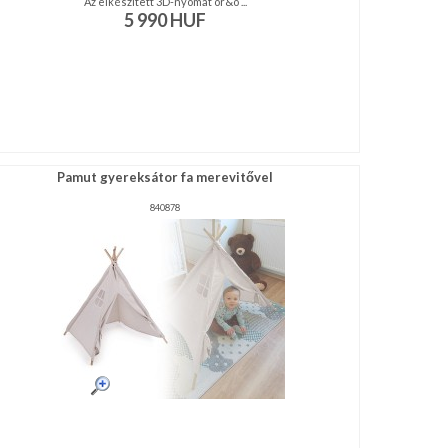
Az elkészített 3D-nyomat ör&o ...
5 990
HUF
Pamut gyereksátor fa merevitővel
840878