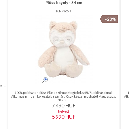
Plüss bagoly - 34 cm
PLMM060_4
-20%
 ...
100% poliészter plüss Plüss szőrme Megfelel az EN71 előírásoknak
Alkalmas minden korosztály számára Csak kézzel mosható! Magassága:
Alk
34 cm ...
7 490
HUF
helyett
5 990
HUF