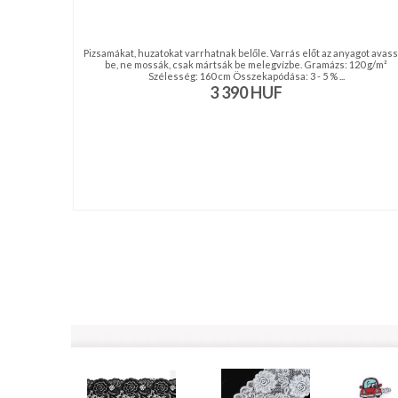
Pizsamákat, huzatokat varrhatnak belőle. Varrás előt az anyagot avas
be, ne mossák, csak mártsák be melegvízbe. Gramázs: 120 g/m²
Szélesség: 160 cm Összekapódása: 3 - 5 % ...
3 390
HUF