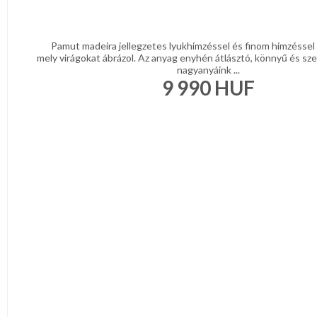
Pamut madeira jellegzetes lyukhímzéssel és finom hímzéssel 
mely virágokat ábrázol. Az anyag enyhén átlásztó, könnyű és sze
nagyanyáink ...
9 990
HUF