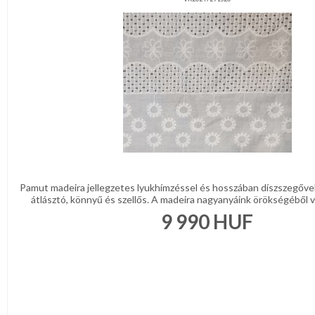
Pamut madeira jellegzetes lyukhímzéssel és hosszában díszszegőve
átlásztó, könnyű és szellős. A madeira nagyanyáink örökségéből val
9 990
HUF