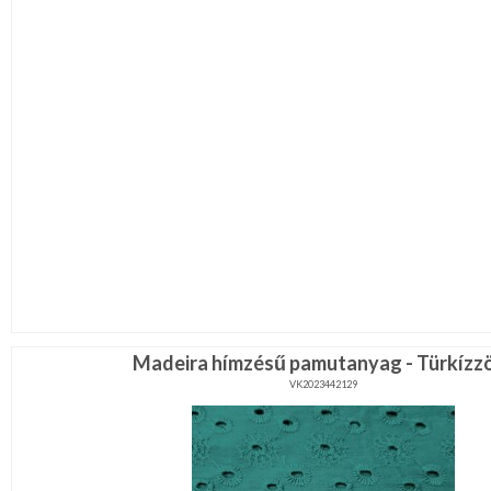
Madeira hímzésű pamutanyag - Türkízz
VK2023442129