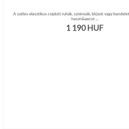
A széles elasztikus csipkét ruhák, szoknyák, blúzok vagy bandele
haszn&aacut ...
1 190
HUF