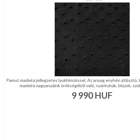
Pamut madeira jellegzetes lyukhímzéssel. Az anyag enyhén átlásztó, 
madeira nagyanyáink örökségéből való, nyáriruhák, blúzok, szokny
9 990
HUF