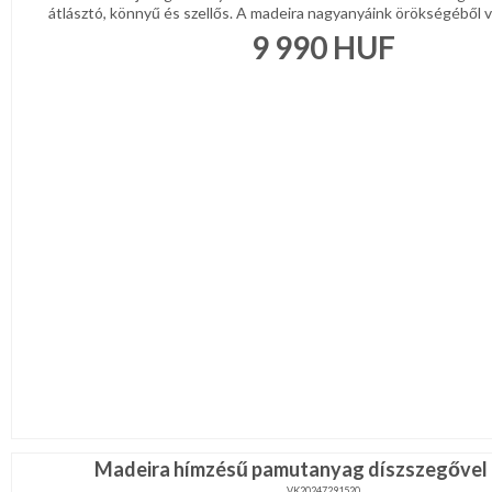
átlásztó, könnyű és szellős. A madeira nagyanyáink örökségéből val
9 990
HUF
Madeira hímzésű pamutanyag díszszegővel 
VK20247291520