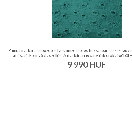
Pamut madeira jellegzetes lyukhímzéssel és hosszában díszszegőve
átlásztó, könnyű és szellős. A madeira nagyanyáink örökségéből val
9 990
HUF