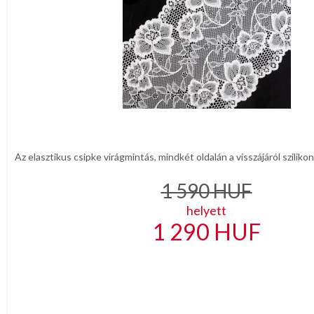
Az elasztikus csipke virágmintás, mindkét oldalán a visszájáról szilikon
1 590
HUF
helyett
1 290
HUF