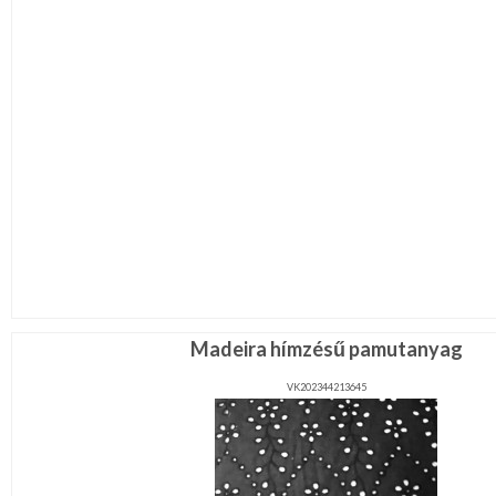
Madeira hímzésű pamutanyag
VK202344213645