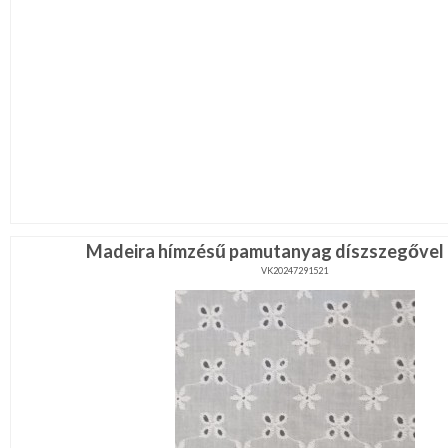
Madeira hímzésű pamutanyag díszszegővel 
VK20247291521