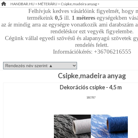
HANDBAR.HU
>
MÉTERÁRU
>
Csipke,madeira anyag
>
Dekorációs
RENDEZVÉNY
Felhívjuk kedves vásárlóink figyelmét, hogy 
szövet
termékeink
0,5
ill.
1
méteres
egységekben vásá
DEKORÁCIÓ
Elasztikus,
az ár mindig arra az egységre vonatkozik ami darabszám ala
kevert
rendeléskor ezt vegyék figyelembe.
anyag
ÉRDEKLŐDÉS,ÁRAJÁNLAT
Farmer,műbőr,szörme
Cégünk vállal egyedi szövésű és alapanyagú szövetek gy
rendelés felett.
ÖTLETEK
Információkérés: +36706216555
Filc,
ÖNNEK
Polár
Len,
ÚJRA
Juta,
Csipke,madeira anyag
Háló
RAKTÁRON!
Pamut,
Dekorációs csipke - 4,5 m
gyapjú,
krepp
Plüss,
180787
bársony,
frottir
Tüll,
Szatén,Taft
Vizlepergető,
fürdőruha