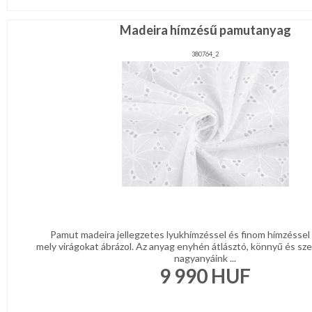
Madeira hímzésű pamutanyag
380764_2
Pamut madeira jellegzetes lyukhímzéssel és finom hímzéssel 
mely virágokat ábrázol. Az anyag enyhén átlásztó, könnyű és sze
nagyanyáink ...
9 990
HUF