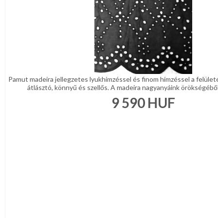
Pamut madeira jellegzetes lyukhímzéssel és finom hímzéssel a felüle
átlásztó, könnyű és szellős. A madeira nagyanyáink örökségéből v
9 590
HUF