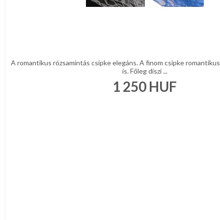
anyag
JELMEZ-
PARTY
KELLÉK
ESKÜVŐRE
KÉSZÜLÜNK
FÜRDŐSZOBA
A romantikus rózsamintás csipke elegáns. A finom csipke romantiku
is. Főleg díszí ...
1 250
HUF
GYEREKSZOBA
NAPPALI
HÁLÓSZOBA
KERT,TERASZ
HÚSVÉT
KONYHA