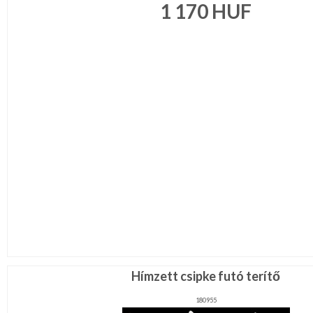
1 170
HUF
Hímzett csipke futó terítő
180955