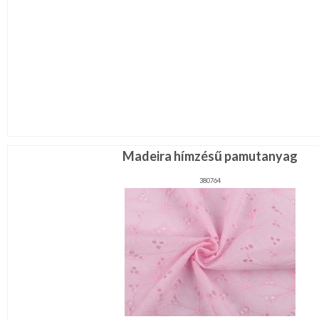
Madeira hímzésű pamutanyag
380764