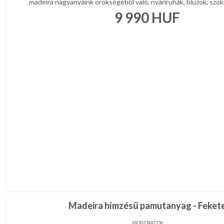
madeira nagyanyáink örökségéből való, nyáriruhák, blúzok, szokny
9 990
HUF
Madeira hímzésű pamutanyag - Feket
VK2023442136