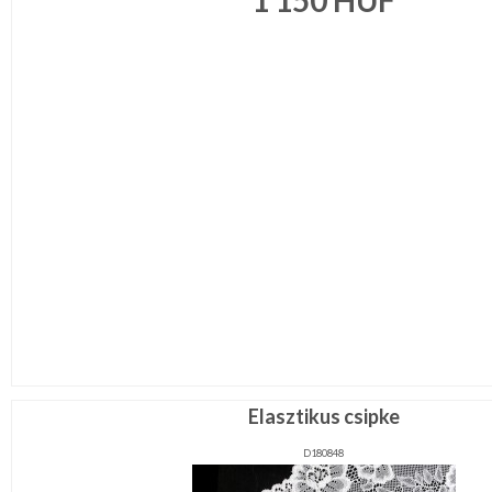
1 150
HUF
Elasztikus csipke
D180848