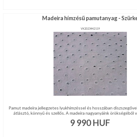
Madeira hímzésű pamutanyag - Szürk
VK2023442119
Pamut madeira jellegzetes lyukhímzéssel és hosszában díszszegőve
átlásztó, könnyű és szellős. A madeira nagyanyáink örökségéből val
9 990
HUF