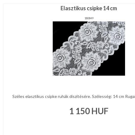
Elasztikus csipke 14 cm
180849
Széles elasztikus csipke ruhák díszítésére. Szélesség: 14 cm Rugal
1 150
HUF