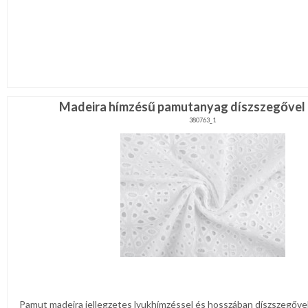
Madeira hímzésű pamutanyag díszszegővel 
380763_1
Pamut madeira jellegzetes lyukhímzéssel és hosszában díszszegőve