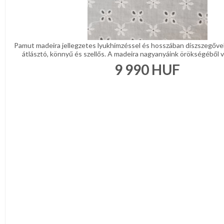
Pamut madeira jellegzetes lyukhímzéssel és hosszában díszszegőve
átlásztó, könnyű és szellős. A madeira nagyanyáink örökségéből val
9 990
HUF