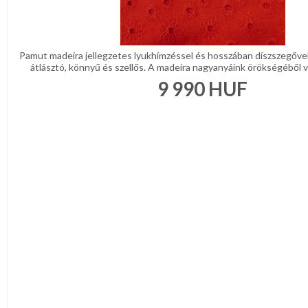
Pamut madeira jellegzetes lyukhímzéssel és hosszában díszszegőve
átlásztó, könnyű és szellős. A madeira nagyanyáink örökségéből val
9 990
HUF