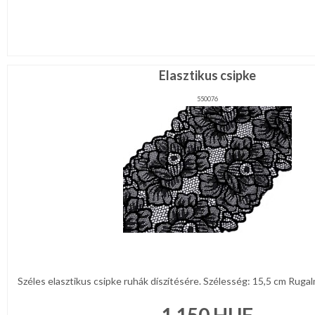
CSOMAGOLÓANYAG
VALENTIN
NAP
Elasztikus csipke
Környezettudatos
termékek
550076
Széles elasztikus csipke ruhák díszítésére. Szélesség: 15,5 cm Rugalm