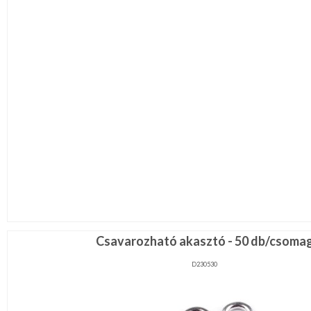
Csavarozható akasztó - 50 db/csoma
D230530