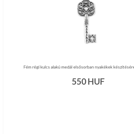
NAPPALI
HÁLÓSZOBA
KERT,TERASZ
HÚSVÉT
Fém régi kulcs alakú medál elsősorban nyakékek készítésére v
KONYHA
550
HUF
CSOMAGOLÓANYAG
VALENTIN
NAP
Környezettudatos
termékek