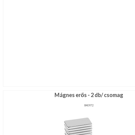
Mágnes erős - 2 db/ csomag
840972