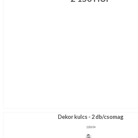
Ragasztó,
gyurma,gipsz
Táska,pénztárca
kellék
Virág,
toll,
növény
RÖVIDÁRU
MÉTERÁRU
JELMEZ-
PARTY
KELLÉK
ESKÜVŐRE
KÉSZÜLÜNK
FÜRDŐSZOBA
Dekor kulcs - 2 db/csomag
220654
GYEREKSZOBA