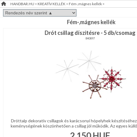
HANDBAR.HU
>
KREATÍV KELLÉK
>
Fém-,mágnes kellék
>
Doboz,zsákocska
RENDEZVÉNY
DEKORÁCIÓ
Fa,üveg
Fém-,mágnes kellék
dísz-,
Drót csillag díszitésre - 5 db/csomag
kellék
ÉRDEKLŐDÉS,ÁRAJÁNLAT
Fém-,mágnes
840897
kellék
ÖTLETEK
Figurák-
ÖNNEK
állatkák
félkésztermék
Habgumi,
ÚJRA
filc
kellék
RAKTÁRON!
Hungarocell,műanyag
kellék
Koszorú
Madárka,
állatka
Dróttalp dekoratív csillagok és karácsonyi hópelyhek készítéséhez
keménységének köszönhetően a csillag jól működik. Az egyes küllő
Papir,celofán,fólia
2 150
HUF