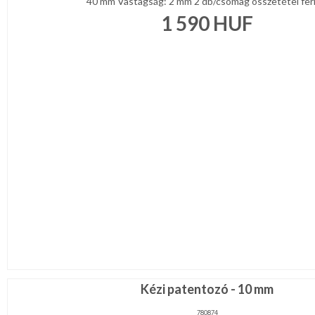
40 mm Vastagság: 2 mm 2 db/csomag összetétel ferit 
1 590
HUF
Kézi patentozó - 10 mm
780874