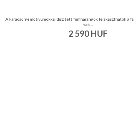
A karácsonyi motívumokkal díszített fémharangok felakaszthatók a fár
vag ...
2 590
HUF