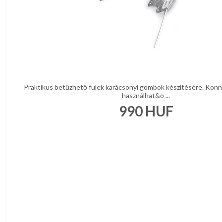
Praktikus betűzhető fülek karácsonyi gömbök készítésére. Kön
használhat&o ...
990
HUF