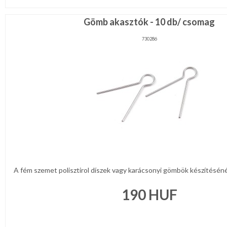
Gömb akasztók - 10 db/ csomag
730286
A fém szemet polisztirol díszek vagy karácsonyi gömbök készítésénél
190
HUF