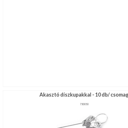
Akasztó díszkupakkal - 10 db/ csoma
730050