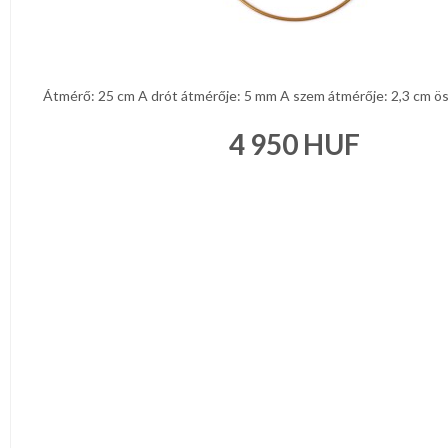
Átmérő: 25 cm A drót átmérője: 5 mm A szem átmérője: 2,3 cm ös
4 950
HUF