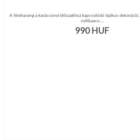
A fémharang a karácsonyi időszakhoz kapcsolódó tipikus dekoráció.
nyíl&aacu ...
990
HUF