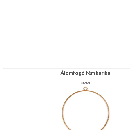
Álomfogó fém karika
880854