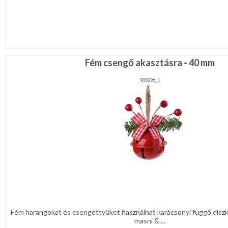
Fém csengő akasztásra - 40 mm
900296_1
Fém harangokat és csengettyűket használhat karácsonyi függő díszkén
masni & ...