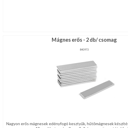
Mágnes erős - 2 db/ csomag
840973
Nagyon erős mágnesek edényfogó kesztyűk, hűtőmágnesek készítés