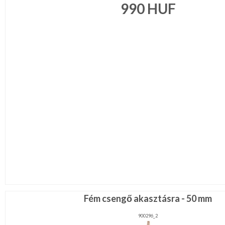
990
HUF
Fém csengő akasztásra - 50 mm
900296_2