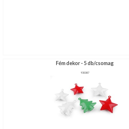
Fém dekor - 5 db/csomag
930087