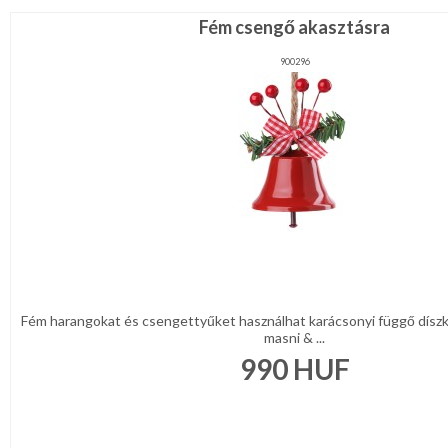
Fém csengő akasztásra
900296
Fém harangokat és csengettyűket használhat karácsonyi függő díszkén
masni & ...
990
HUF