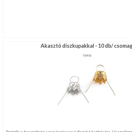
Akasztó díszkupakkal - 10 db/ csoma
750456
Praktikus beszúrható szem karácsonyi díszek készítésére. Használata 