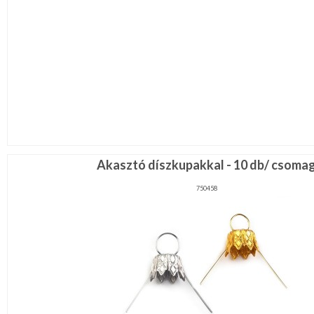
Akasztó díszkupakkal - 10 db/ csoma
750458