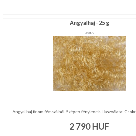
Angyalhaj - 25 g
780172
Angyal haj finom fémszálból. Szépen fénylenek. Használata: Csokrok
2 790
HUF