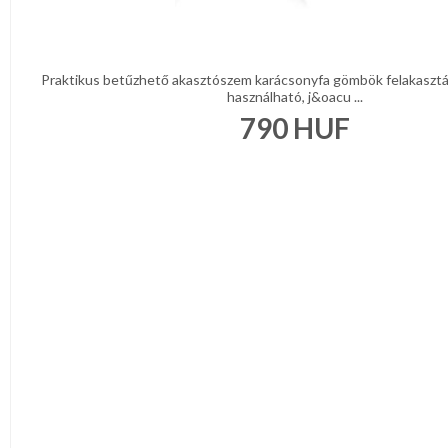
Praktikus betűzhető akasztószem karácsonyfa gömbök felakaszt
használható, j&oacu ...
790
HUF