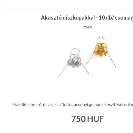
Akasztó díszkupakkal - 10 db/ csoma
750457
Praktikus beszúrós akasztófül karácsonyi gömbök készítésére. Kön
750
HUF