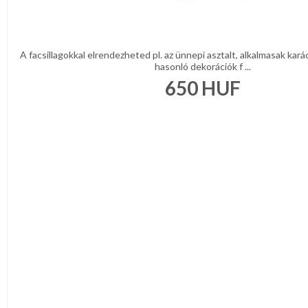
A facsillagokkal elrendezheted pl. az ünnepi asztalt, alkalmasak kar
hasonló dekorációk f ...
650
HUF