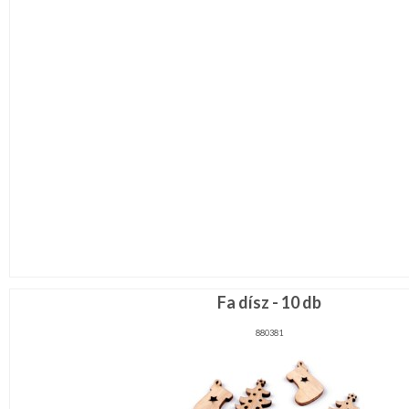
Fa dísz - 10 db
880381