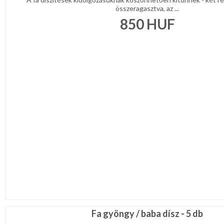
összeragasztva, az ...
850
HUF
Fa gyöngy / baba dísz - 5 db