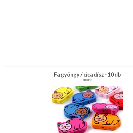
Fa gyöngy / cica dísz - 10 db
340418