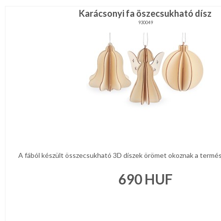
Karácsonyi fa öszecsukható dísz
930049
A fából készült összecsukható 3D díszek örömet okoznak a természe
690
HUF