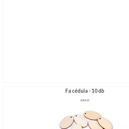
Fa cédula - 10 db
890433