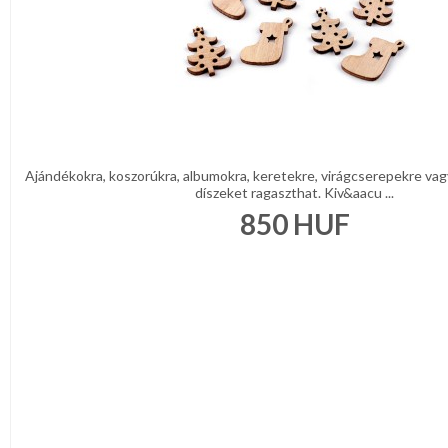
Ajándékokra, koszorúkra, albumokra, keretekre, virágcserepekre vag
díszeket ragaszthat. Kiv&aacu ...
850
HUF