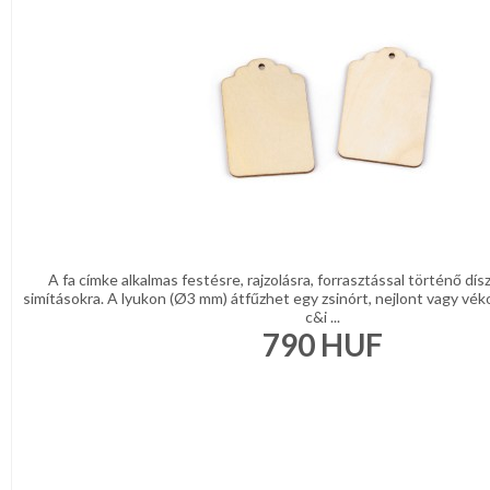
A fa címke alkalmas festésre, rajzolásra, forrasztással történő dí
simításokra. A lyukon (Ø3 mm) átfűzhet egy zsinórt, nejlont vagy vé
c&i ...
790
HUF