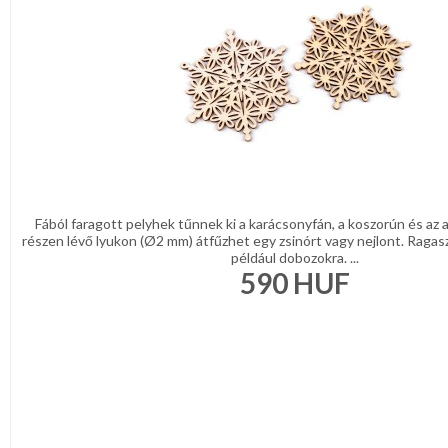
NAPPALI
HÁLÓSZOBA
KERT,TERASZ
HÚSVÉT
Fából faragott pelyhek tűnnek ki a karácsonyfán, a koszorún és az 
KONYHA
részen lévő lyukon (Ø2 mm) átfűzhet egy zsinórt vagy nejlont. Ragasz
például dobozokra. ...
CSOMAGOLÓANYAG
590
HUF
VALENTIN
NAP
Környezettudatos
termékek