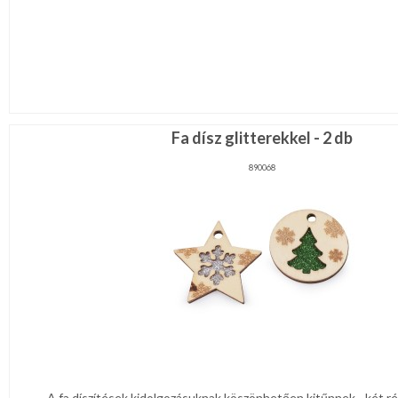
Fa dísz glitterekkel - 2 db
890068
A fa díszítések kidolgozásuknak köszönhetően kitűnnek - két r