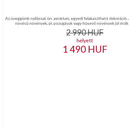
Az üveggömb nyílással, ún. aerárium, egyedi felakasztható dekoráció.
növésű növények, pl. pozsgások vagy húsevő növények jól érzik 
2 990
HUF
helyett
1 490
HUF