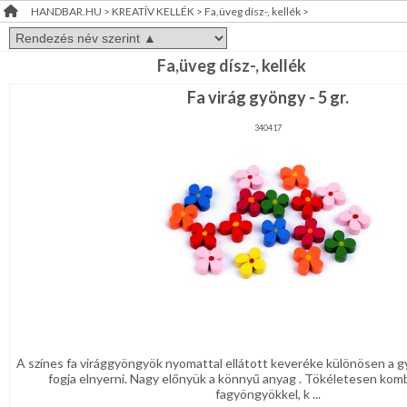
HANDBAR.HU
>
KREATÍV KELLÉK
>
Fa,üveg dísz-, kellék
>
Doboz,zsákocska
RENDEZVÉNY
DEKORÁCIÓ
Fa,üveg
Fa,üveg dísz-, kellék
dísz-,
Fa virág gyöngy - 5 gr.
kellék
ÉRDEKLŐDÉS,ÁRAJÁNLAT
Fém-,mágnes
kellék
340417
ÖTLETEK
Figurák-
ÖNNEK
állatkák
félkésztermék
Habgumi,
ÚJRA
filc
kellék
RAKTÁRON!
Hungarocell,műanyag
kellék
Koszorú
Madárka,
állatka
A színes fa virággyöngyök nyomattal ellátott keveréke különösen a 
fogja elnyerni. Nagy előnyük a könnyű anyag . Tökéletesen kom
Papir,celofán,fólia
fagyöngyökkel, k ...