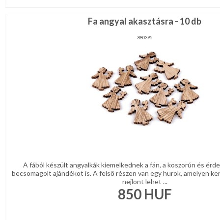
Fa angyal akasztásra - 10 db
880395
A fából készült angyalkák kiemelkednek a fán, a koszorún és érde
becsomagolt ajándékot is. A felső részen van egy hurok, amelyen ker
nejlont lehet ...
850
HUF