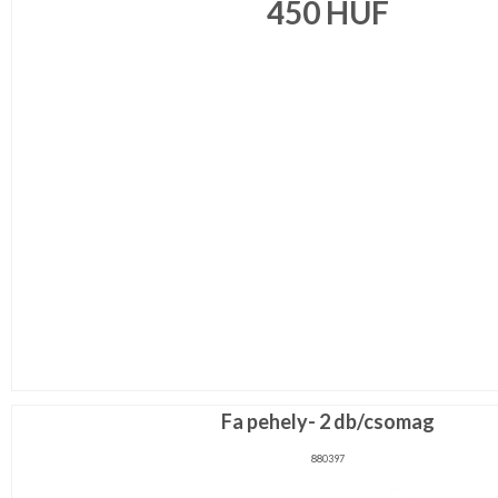
450
HUF
Ragasztó,
gyurma,gipsz
Táska,pénztárca
kellék
Virág,
toll,
növény
RÖVIDÁRU
MÉTERÁRU
JELMEZ-
PARTY
KELLÉK
ESKÜVŐRE
KÉSZÜLÜNK
FÜRDŐSZOBA
Fa pehely- 2 db/csomag
880397
GYEREKSZOBA