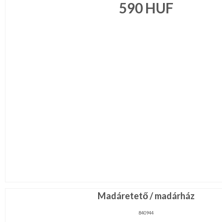
590
HUF
Madáretető / madárház
840944