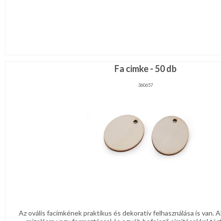
Fa cimke - 50 db
360657
Az ovális facímkének praktikus és dekoratív felhasználása is van. A