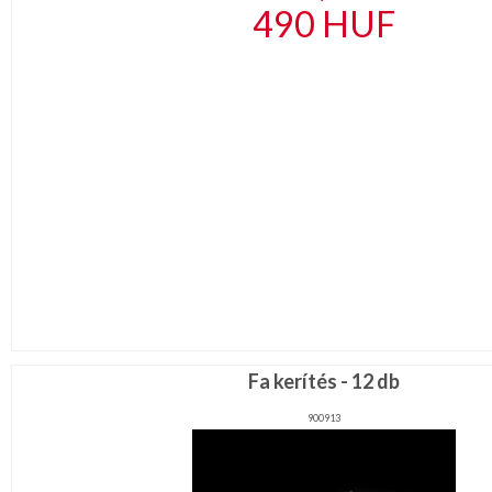
490
HUF
Fa kerítés - 12 db
900913