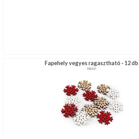
Fapehely vegyes ragasztható - 12 db
930317