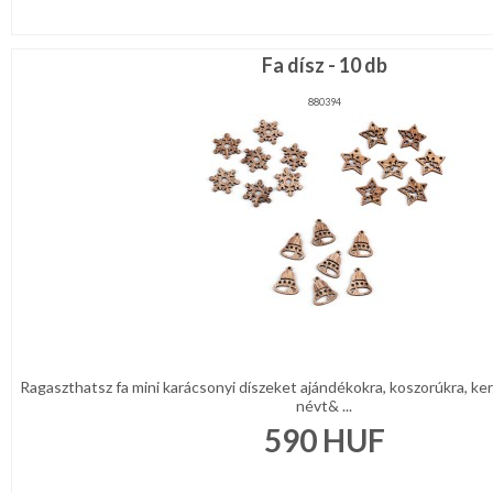
Fa dísz - 10 db
880394
Ragaszthatsz fa mini karácsonyi díszeket ajándékokra, koszorúkra, ke
névt& ...
590
HUF