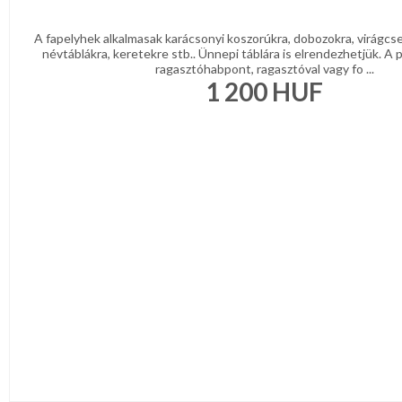
A fapelyhek alkalmasak karácsonyi koszorúkra, dobozokra, virágcse
névtáblákra, keretekre stb.. Ünnepi táblára is elrendezhetjük. A
ragasztóhabpont, ragasztóval vagy fo ...
1 200
HUF