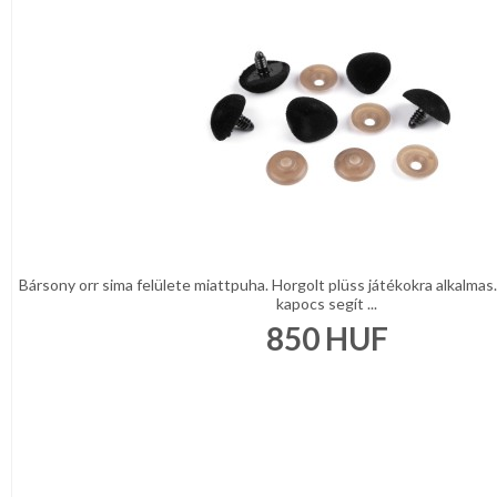
Bársony orr sima felülete miattpuha. Horgolt plüss játékokra alkalmas
kapocs segít ...
850
HUF