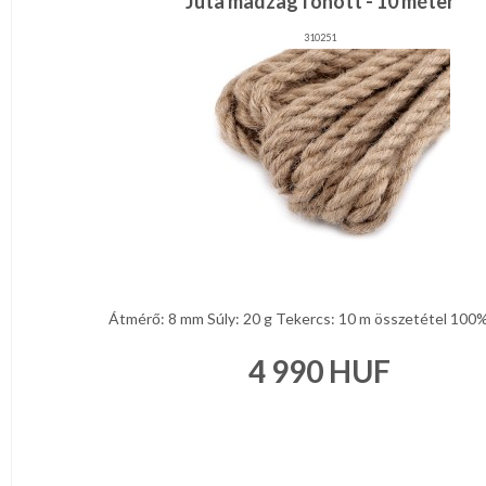
Juta madzag fonott - 10 méter
310251
Átmérő: 8 mm Súly: 20 g Tekercs: 10 m összetétel 100% j
4 990
HUF