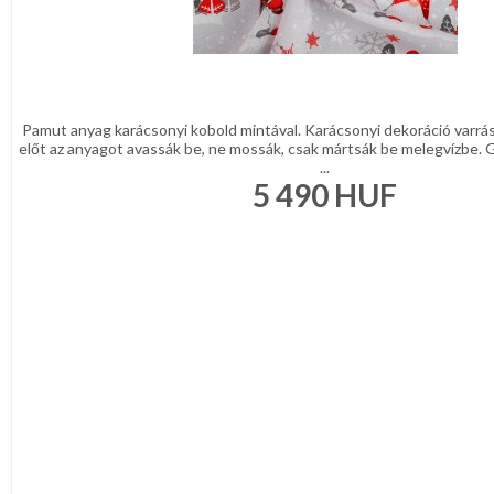
Pamut anyag karácsonyi kobold mintával. Karácsonyi dekoráció varrás
előt az anyagot avassák be, ne mossák, csak mártsák be melegvízbe. 
...
5 490
HUF