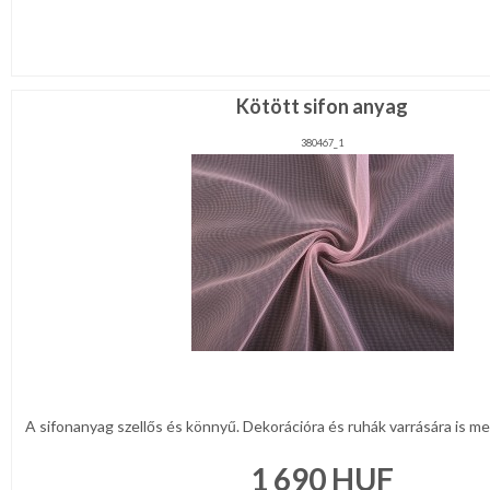
Kötött sifon anyag
380467_1
A sifonanyag szellős és könnyű. Dekorációra és ruhák varrására is meg
1 690
HUF