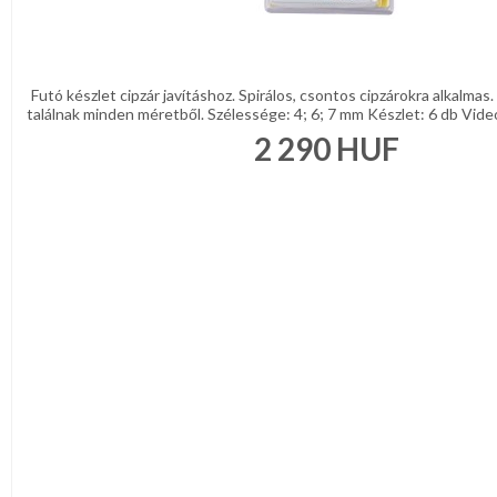
Futó készlet cipzár javításhoz. Spirálos, csontos cipzárokra alkalma
találnak minden méretből. Szélessége: 4; 6; 7 mm Készlet: 6 db Video
2 290
HUF