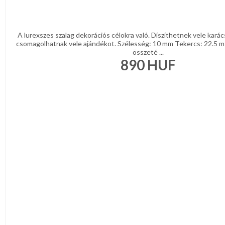
A lurexszes szalag dekorációs célokra való. Díszíthetnek vele kará
csomagolhatnak vele ajándékot. Szélesség: 10 mm Tekercs: 22.5 m
összeté ...
890
HUF