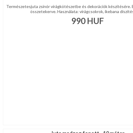
Természetesjuta zsinór virágkötészetbe és dekorációk készítésére. E
összetekerve. Használata: virágcsokrok, ikebana díszítésé
990
HUF