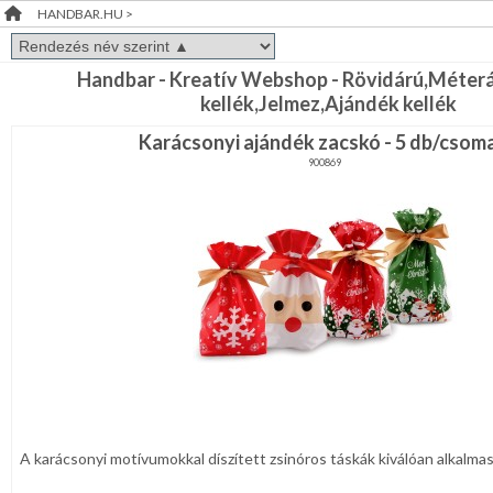
HANDBAR.HU
>
FÜRDŐSZOBA
RENDEZVÉNY
DEKORÁCIÓ
Handbar - Kreatív Webshop - Rövidárú,Méterá
GYEREKSZOBA
kellék,Jelmez,Ajándék kellék
ÉRDEKLŐDÉS,ÁRAJÁNLAT
NAPPALI
Karácsonyi ajándék zacskó - 5 db/csom
900869
ÖTLETEK
HÁLÓSZOBA
ÖNNEK
KERT,TERASZ
ÚJRA
RAKTÁRON!
HÚSVÉT
KONYHA
CSOMAGOLÓANYAG
A karácsonyi motívumokkal díszített zsinóros táskák kiválóan alkalmas
VALENTIN
NAP