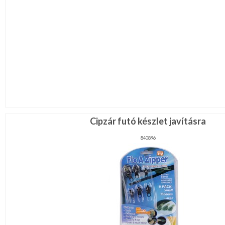
Cipzár futó készlet javításra
840896