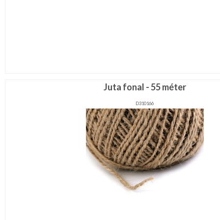
Juta fonal - 55 méter
D310166