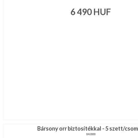
6 490
HUF
Bársony orr biztosítékkal - 5 szett/cso
840888