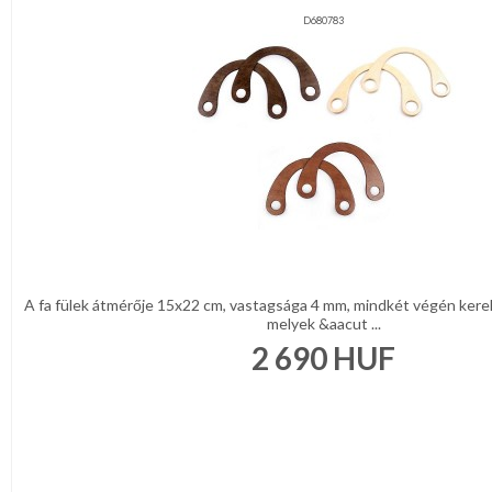
D680783
A fa fülek átmérője 15x22 cm, vastagsága 4 mm, mindkét végén kere
melyek &aacut ...
2 690
HUF