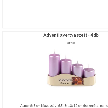
Adventi gyertya szett - 4 db
840833
Átmérő: 5 cm Magasság: 6,5; 8; 10; 12 cm összetétel pamut