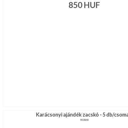
850
HUF
Környezettudatos
termékek
Karácsonyi ajándék zacskó - 5 db/csom
900868