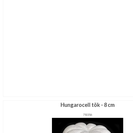
Hungarocell tök - 8 cm
750356