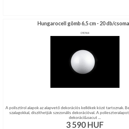
Hungarocell gömb 6,5 cm - 20 db/csom
090964
A polisztirol alapok az alapvető dekorációs kellékek közé tartoznak. 
szalagokkal, díszíthetjük szezonális dekorációval. A polieszteralapo
dekoráci&oacut ...
3 590
HUF