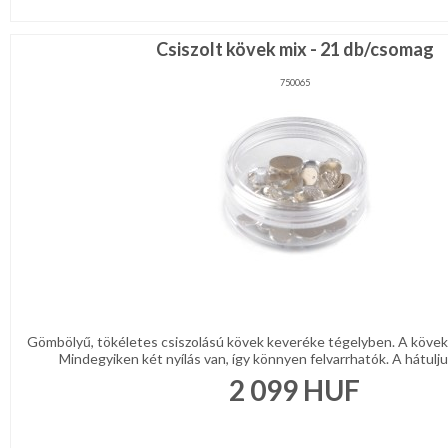
Csiszolt kövek mix - 21 db/csomag
750065
Gömbölyű, tökéletes csiszolású kövek keveréke tégelyben. A kövek 
Mindegyiken két nyílás van, így könnyen felvarrhatók. A hátulju
2 099
HUF