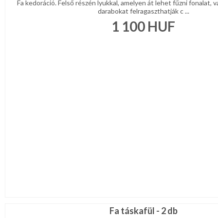
Fa kedoráció. Felső részén lyukkal, amelyen át lehet fűzni fonalat, v
darabokat felragaszthatják c ...
1 100
HUF
Fa táskafül - 2 db