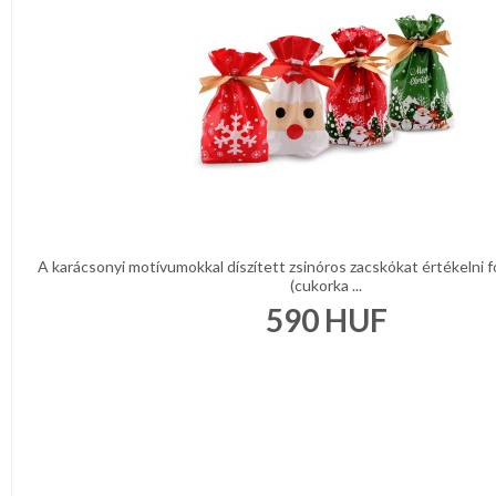
A karácsonyi motívumokkal díszített zsinóros zacskókat értékelni 
(cukorka ...
590
HUF