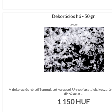
Dekorációs hó - 50 gr.
780098
A dekorációs hó téli hangulatot varázsol. Ünnepi asztalok, koszorú
dísz&iacut ...
1 150
HUF