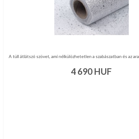
A tüll átlátszó szövet, ami nélkülözhetetlen a szabászatban és az ara
4 690
HUF