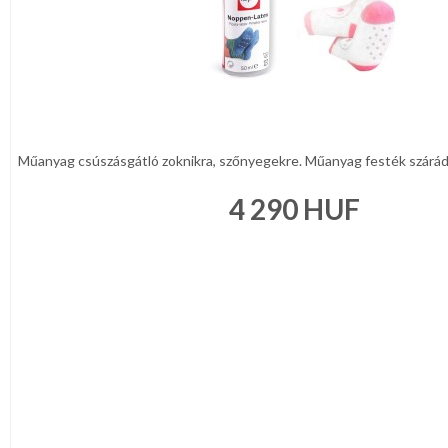
Műanyag csúszásgátló zoknikra, szőnyegekre. Műanyag festék szárádá
4 290
HUF