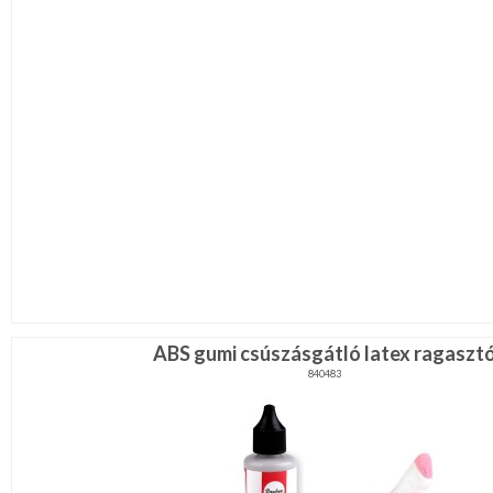
ABS gumi csúszásgátló latex ragaszt
840483