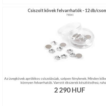
Csiszolt kövek felvarrhatók - 12 db/cso
750061
Az üvegkövek aprólékos csiszolásúak, szépen fénylenek. Minden kőben
könnyen felvarrhatók. Varrott ékszerek készítéséhez, ruhadí
2 290
HUF