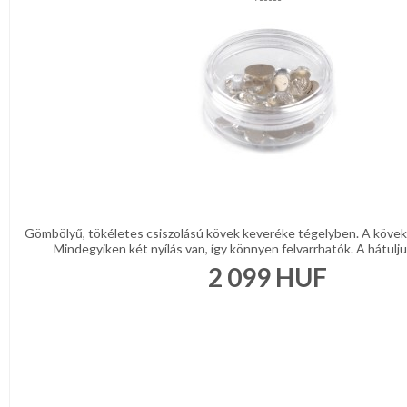
Gömbölyű, tökéletes csiszolású kövek keveréke tégelyben. A kövek 
Mindegyiken két nyílás van, így könnyen felvarrhatók. A hátulju
2 099
HUF