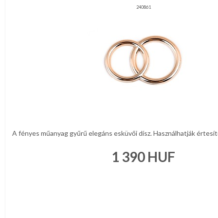
240861
A fényes műanyag gyűrű elegáns esküvői dísz. Használhatják értesítő
1 390
HUF