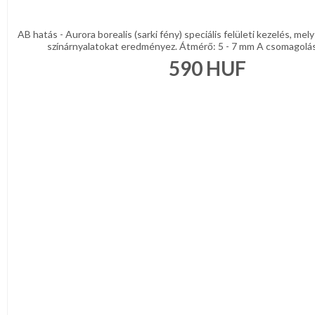
AB hatás - Aurora borealis (sarki fény) speciális felületi kezelés, me
színárnyalatokat eredményez. Átmérő: 5 - 7 mm A csomagolás 
590
HUF