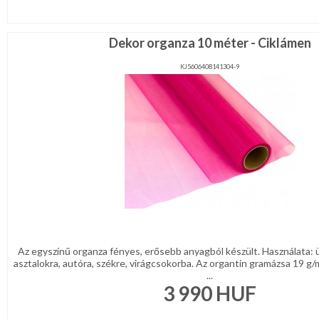
Dekor organza 10 méter - Ciklámen
KJ5606408141304-9
Az egyszínű organza fényes, erősebb anyagból készült. Használata: 
asztalokra, autóra, székre, virágcsokorba. Az organtin gramázsa 19 g
...
3 990
HUF