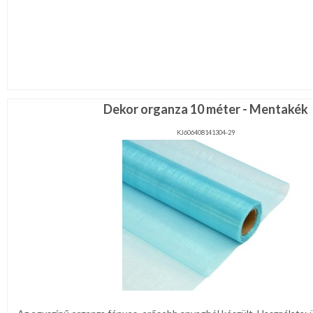
Dekor organza 10 méter - Mentakék
KJ606408141304-29