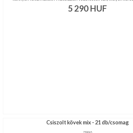
5 290
HUF
Csiszolt kövek mix - 21 db/csomag
750065