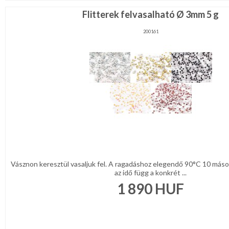
Flitterek felvasalható Ø 3mm 5 g
200161
Vásznon keresztül vasaljuk fel. A ragadáshoz elegendő 90°C 10 máso
az idő függ a konkrét ...
1 890
HUF