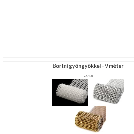
Bortni gyöngyökkel - 9 méter
220488