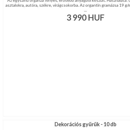
Az egyszínű organza fényes, erősebb anyagból készült. Használata: 
asztalokra, autóra, székre, virágcsokorba. Az organtin gramázsa 19 g
...
3 990
HUF
Dekorációs gyűrűk - 10 db