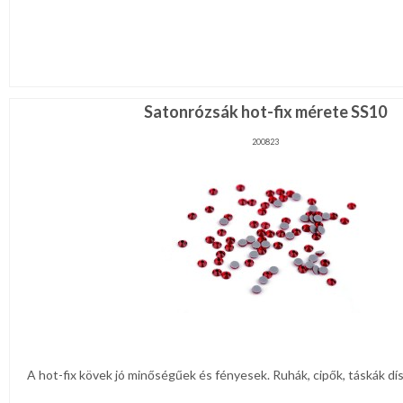
Satonrózsák hot-fix mérete SS10
200823
A hot-fix kövek jó minőségűek és fényesek. Ruhák, cipők, táskák dís