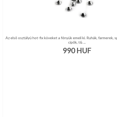
Az elsõ osztályú hot-fix köveket a fényük emeli ki. Ruhák, farmerek, 
cipők, t& ...
990
HUF