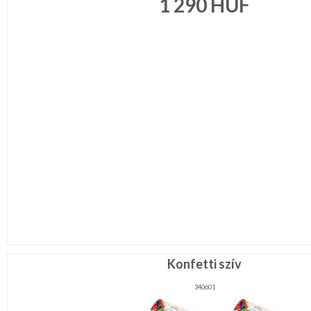
1 290
HUF
VALENTIN
NAP
Környezettudatos
termékek
Konfetti szív
340601