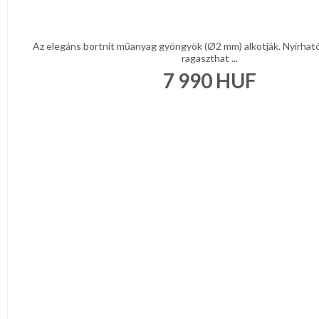
Az elegáns bortnit műanyag gyöngyök (Ø2 mm) alkotják. Nyírható
ragaszthat ...
7 990
HUF