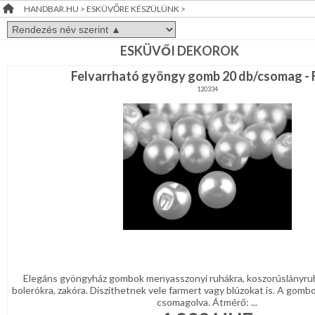
HANDBAR.HU
>
ESKÜVŐRE KÉSZÜLÜNK
>
Dekoráció
RENDEZVÉNY
DEKORÁCIÓ
ESKÜVŐI DEKOROK
FÜRDŐSZOBA
Felvarrható gyöngy gomb 20 db/csomag - 
ÉRDEKLŐDÉS,ÁRAJÁNLAT
GYEREKSZOBA
120334
ÖTLETEK
NAPPALI
ÖNNEK
HÁLÓSZOBA
ÚJRA
RAKTÁRON!
KERT,TERASZ
HÚSVÉT
KONYHA
Elegáns gyöngyház gombok menyasszonyi ruhákra, koszorúslányruh
bolerókra, zakóra. Díszíthetnek vele farmert vagy blúzokat is. A gom
CSOMAGOLÓANYAG
csomagolva. Átmérő: ...