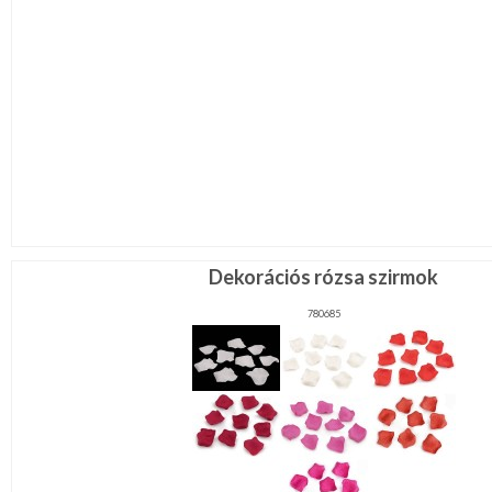
Dekorációs rózsa szirmok
780685