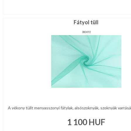
Fátyol tüll
380492
A vékony tüllt menyasszonyi fátylak, alsószoknyák, szoknyák varrására
1 100
HUF