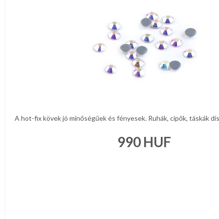
A hot-fix kövek jó minőségűek és fényesek. Ruhák, cipők, táskák dís
990
HUF