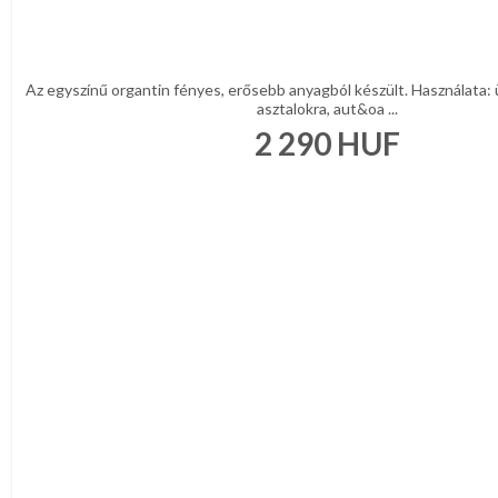
Az egyszínű organtin fényes, erősebb anyagból készült. Használata: 
asztalokra, aut&oa ...
2 290
HUF