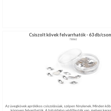
Csiszolt kövek felvarrhatók - 63 db/cso
750062
Az üvegkövek aprólékos csiszolásúak, szépen fénylenek. Minden kőben
könnyen felvarrhatók. A hátoldalon védőfesték van, melyen kereszt