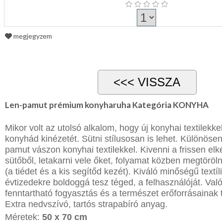
megjegyzem
Len-pamut prémium konyharuha Kategória KONYHA
​Mikor volt az utolsó alkalom, hogy új konyhai textilekkel
konyhád kinézetét. Sütni stílusosan is lehet. Különösen
pamut vászon konyhai textilekkel. Kivenni a frissen elké
sütőből, letakarni vele őket, folyamat közben megtöröl
(a tiédet és a kis segítőd kezét). Kiváló minőségű textíl
évtizedekre boldoggá tesz téged, a felhasználóját. Való
fenntartható fogyasztás és a természet erőforrásainak t
Extra nedvszívó, tartós strapabíró anyag.
Méretek:
50 x 70 cm