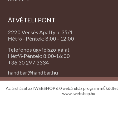
ÁTVÉTELI PONT
2220 Vecsés Apaffy u. 35/1
Hétfő - Péntek: 8:00 - 12:00
Telefonos ügyfélszolgálat
Hétfő-Péntek: 8:00-16:00
+36 30 297 3334
handbar@handbar.hu
Az áruházat az iWEBSHOP 6.0 webáruház program működtet
www.iwebshop.hu