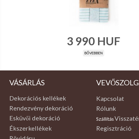
3 990
HUF
BŐVEBBEN
VÁSÁRLÁS
VEVŐSZOLG
Dekorációs kellékek
Kapcsolat
Rendezvény dekoráció
Rólunk
Esküvői dekoráció
Visszaté
Szállítás
,
Ékszerkellékek
Regisztráció
Rövidáru