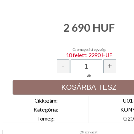
2 690
HUF
Csomagolási egység:
10 felett: 2290 HUF
-
+
db
Cikkszám:
U01
Kategória:
KON
Tömeg:
0.20
(
0
) szavazat