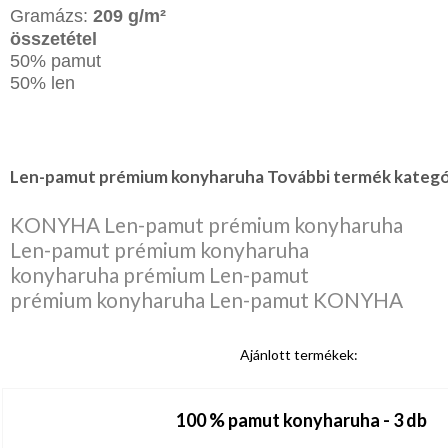
Gramázs:
209 g/m²
összetétel
50% pamut
50% len
Len-pamut prémium konyharuha További termék kategór
KONYHA Len-pamut prémium konyharuha
Len-pamut prémium konyharuha
konyharuha prémium Len-pamut
prémium konyharuha Len-pamut KONYHA
Ajánlott termékek:
100 % pamut konyharuha - 3 db