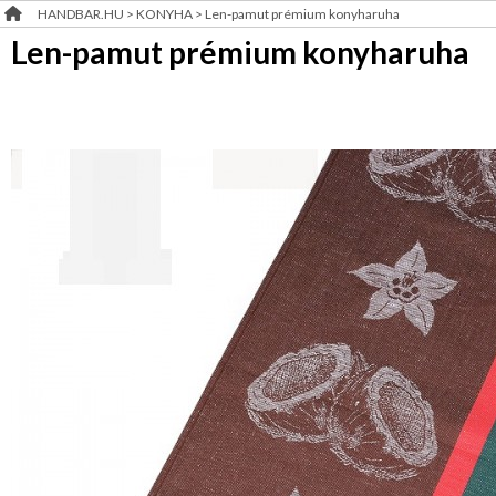
HANDBAR.HU
>
KONYHA
>
Len-pamut prémium konyharuha
FÜRDŐSZOBA
RENDEZVÉNY
Len-pamut prémium konyharuha
DEKORÁCIÓ
GYEREKSZOBA
ÉRDEKLŐDÉS,ÁRAJÁNLAT
NAPPALI
ÖTLETEK
HÁLÓSZOBA
ÖNNEK
KERT,TERASZ
ÚJRA
RAKTÁRON!
HÚSVÉT
KONYHA
CSOMAGOLÓANYAG
VALENTIN
NAP