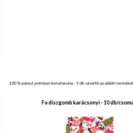
100 % pamut prémium konyharuha - 3 db vásárlói az alábbi terméke
Fa díszgomb karácsonyi - 10 db/csom