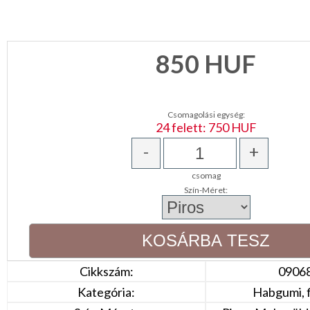
NAPPALI
HÁLÓSZOBA
850
HUF
KERT,TERASZ
Csomagolási egység:
HÚSVÉT
24 felett: 750 HUF
-
+
KONYHA
csomag
CSOMAGOLÓANYAG
Szín-Méret:
VALENTIN
NAP
Környezettudatos
Cikkszám:
0906
termékek
Kategória:
Habgumi, fi