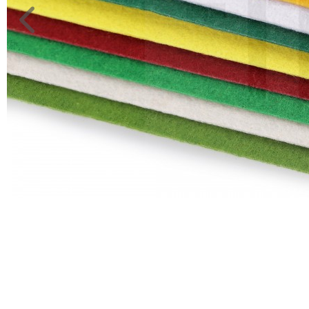
Ragasztó,
gyurma,gipsz
Táska,pénztárca
kellék
Virág,
toll,
növény
RÖVIDÁRU
MÉTERÁRU
JELMEZ-
PARTY
KELLÉK
ESKÜVŐRE
KÉSZÜLÜNK
FÜRDŐSZOBA
GYEREKSZOBA