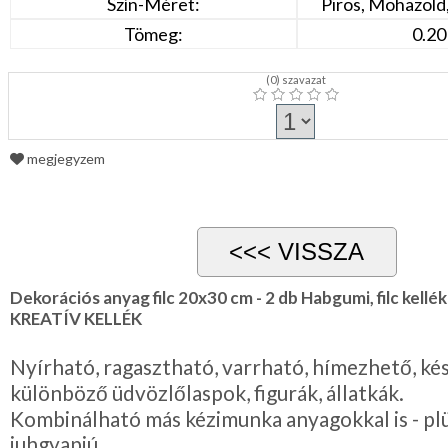
Szín-Méret:
Piros, Mohazöld,
Tömeg:
0.20
(
0
) szavazat
megjegyzem
Dekorációs anyag filc 20x30 cm - 2 db Habgumi, filc kellé
KREATÍV KELLÉK
Nyírható, ragasztható, varrható, hímezhető, ké
különböző üdvözlőlaspok, figurák, állatkák.
Kombinálható más kézimunka anyagokkal is - pl
juhgyapjú.