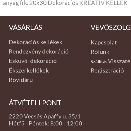
anyag filc 20x30 Dekorációs KREATÍV KELLÉK
VÁSÁRLÁS
VEVŐSZOLG
Dekorációs kellékek
Kapcsolat
Rendezvény dekoráció
Rólunk
Esküvői dekoráció
Visszaté
Szállítás
,
Ékszerkellékek
Regisztráció
Rövidáru
ÁTVÉTELI PONT
2220 Vecsés Apaffy u. 35/1
Hétfő - Péntek: 8:00 - 12:00