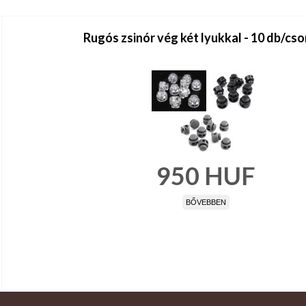
Rugós zsinór vég két lyukkal - 10 db/cs
950
HUF
BŐVEBBEN