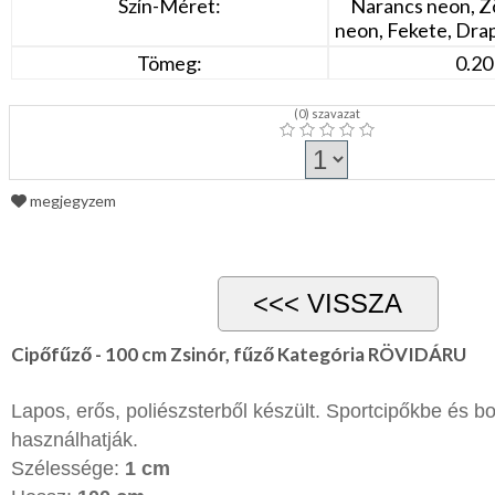
Szín-Méret:
Narancs neon, Z
neon, Fekete, Drap
Tömeg:
0.20
(
0
) szavazat
megjegyzem
Cipőfűző - 100 cm Zsinór, fűző Kategória RÖVIDÁRU
Lapos, erős, poliészsterből készült. Sportcipőkbe és 
használhatják.
Szélessége:
1 cm