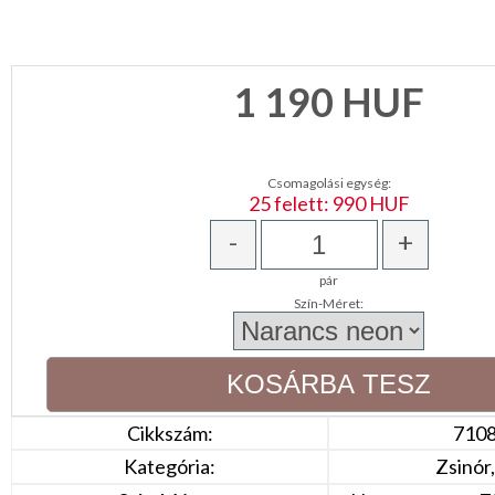
NAPPALI
HÁLÓSZOBA
1 190
HUF
KERT,TERASZ
Csomagolási egység:
HÚSVÉT
25 felett: 990 HUF
-
+
KONYHA
pár
CSOMAGOLÓANYAG
Szín-Méret:
VALENTIN
NAP
Környezettudatos
Cikkszám:
710
termékek
Kategória:
Zsinór,