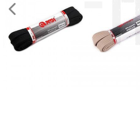
Eszköz,
kellék
Kötés,
hímzés
Műanyag
rövidáru
Varrógép
kellék
MÉTERÁRU
JELMEZ-
PARTY
KELLÉK
ESKÜVŐRE
KÉSZÜLÜNK
FÜRDŐSZOBA
GYEREKSZOBA