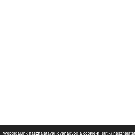
Weboldalunk használatával jóváhagyod a cookie-k (sütik) használatá