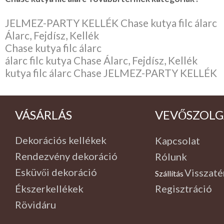
JELMEZ-PARTY KELLÉK Chase kutya filc álarc
Álarc, Fejdísz, Kellék
Chase kutya filc álarc
álarc filc kutya Chase Álarc, Fejdísz, Kellék
kutya filc álarc Chase JELMEZ-PARTY KELLÉK
VÁSÁRLÁS
VEVŐSZOLG
Dekorációs kellékek
Kapcsolat
Rendezvény dekoráció
Rólunk
Esküvői dekoráció
Visszaté
Szállítás
,
Ékszerkellékek
Regisztráció
Rövidáru