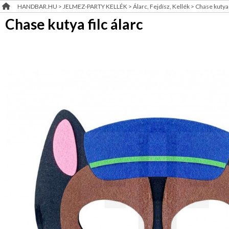
HANDBAR.HU
>
JELMEZ-PARTY KELLÉK
>
Álarc, Fejdísz, Kellék
>
Chase kutya f
Álarc,
RENDEZVÉNY
Fejdísz,
Chase kutya filc álarc
Kellék
DEKORÁCIÓ
Arcfesték,hajfesték,tetkó
ÉRDEKLŐDÉS,ÁRAJÁNLAT
Farsangi
jelmez
ÖTLETEK
Party
ÖNNEK
díszités-,
eszközök
Party
ÚJRA
asztal
RAKTÁRON!
Esküvői
díszítés
Szülinap
Ballagás,
diplomaosztó
Halloween