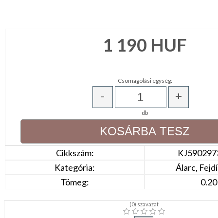
KONYHA
CSOMAGOLÓANYAG
1 190
HUF
VALENTIN
NAP
Csomagolási egység:
Környezettudatos
-
+
termékek
db
Cikkszám:
KJ590297
Kategória:
Álarc, Fejdí
Tömeg:
0.20
(
0
) szavazat