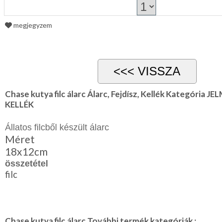
megjegyzem
Chase kutya filc álarc Álarc, Fejdísz, Kellék Kategória 
KELLÉK
Állatos filcből készült álarc
Méret
18x12cm
összetétel
filc
Chase kutya filc álarc További termék kategóriák :