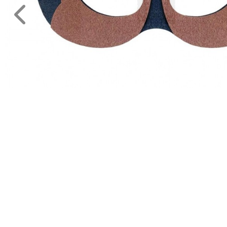
Legénybucsú,Lánybucsú
Mikulás
ESKÜVŐRE
KÉSZÜLÜNK
FÜRDŐSZOBA
GYEREKSZOBA
NAPPALI
HÁLÓSZOBA
KERT,TERASZ
HÚSVÉT