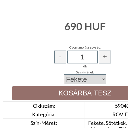
NAPPALI
HÁLÓSZOBA
690
HUF
KERT,TERASZ
Csomagolási egység:
HÚSVÉT
-
+
KONYHA
db
Szín-Méret:
CSOMAGOLÓANYAG
VALENTIN
NAP
Cikkszám:
5904
Környezettudatos
termékek
Kategória:
RÖVI
Szín-Méret:
Fekete, Sötétkék, 