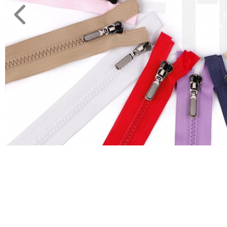
Eszköz,
kellék
Kötés,
hímzés
Műanyag
rövidáru
Varrógép
kellék
MÉTERÁRU
JELMEZ-
PARTY
KELLÉK
ESKÜVŐRE
KÉSZÜLÜNK
FÜRDŐSZOBA
GYEREKSZOBA