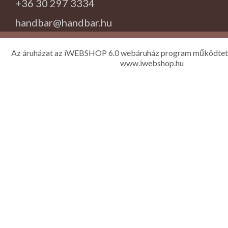
+36 30 297 3334
handbar@handbar.hu
Az áruházat az iWEBSHOP 6.0 webáruház program működtet
www.iwebshop.hu