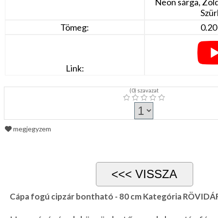
Neon sárga, Zöld
Szür
Tömeg:
0.20
Link:
(
0
) szavazat
megjegyzem
Cápa fogú cipzár bontható - 80 cm Kategória RÖVIDÁ