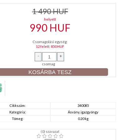
1 490
HUF
helyett
990
HUF
Csomagolási egység:
12 felett: 850 HUF
-
+
csomag
Cikkszám:
340085
Kategória:
Ásvány, igazgyöngy
Tömeg:
0.20 kg
(
0
) szavazat