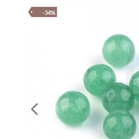
RENDEZVÉNY
DEKORÁCIÓ
-34%
ÉRDEKLŐDÉS,ÁRAJÁNLAT
ÖTLETEK
ÖNNEK
ÚJRA
RAKTÁRON!