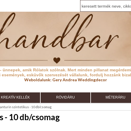
– ünnepek, amik Rólatok szólnak.
Mert minden pillanat megérdeml
i események, esküvők szervezését vállalunk, fordulj hozzánk biza
Weboldalunk:
Gery Andrea Weddingdecor
KREATÍV KELLÉK
RÖVIDÁRU
MÉTERÁRU
anturin szintetikus - 10 db/csomag
s - 10 db/csomag