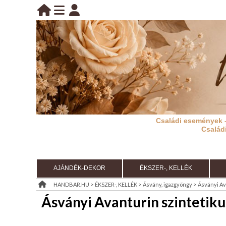
BELÉPÉS
belépés
KEZDŐLAP
regisztráció
információ
Családi események 
RÓLUNK
Család
REGISZTRÁCIÓ
TÁJÉKOZTATÓ
AJÁNDÉK-DEKOR
ÉKSZER-, KELLÉK
(ÁSZF)
>
>
>
HANDBAR.HU
ÉKSZER-, KELLÉK
Ásvány, igazgyöngy
Ásványi Av
Ásványi Avanturin szintetiku
KIÁRUSÍTÁS