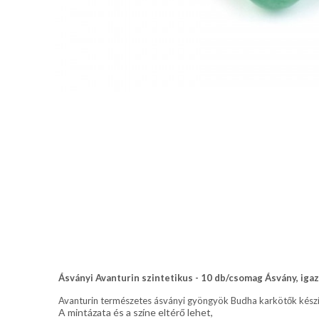
Ásványi Avanturin szintetikus - 10 db/csomag Ásvány, ig
Avanturin természetes ásványi gyöngyök Budha karkötők készí
A mintázata és a színe eltérő lehet,