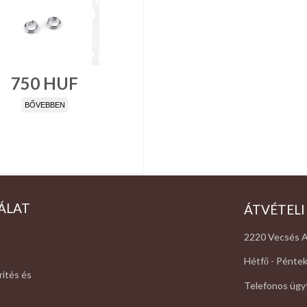
750
HUF
BŐVEBBEN
ÁLAT
ÁTVÉTELI
2220 Vecsés A
Hétfő - Péntek
rítés és
Telefonos ügyf