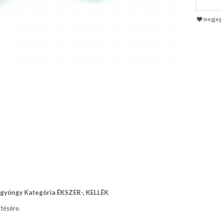
megje
azgyöngy Kategória ÉKSZER-, KELLÉK
tésére.