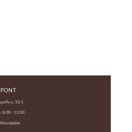
 PONT
paffy u. 35/1
: 8:00 - 12:00
élszolgálat