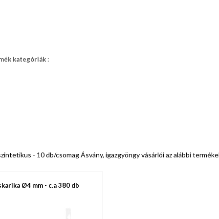
mék kategóriák :
zintetikus - 10 db/csomag Ásvány, igazgyöngy vásárlói az alábbi termék
skarika Ø4 mm - c.a 380 db