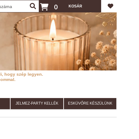
0
i, hogy szép legyen.
lommal.
JELMEZ-PARTY KELLÉK
ESKÜVŐRE KÉSZÜLÜNK