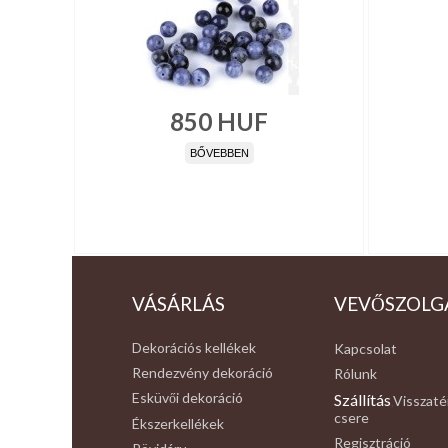
850
HUF
BŐVEBBEN
VÁSÁRLÁS
VEVŐSZOLG
Dekorációs kellékek
Kapcsolat
Rendezvény dekoráció
Rólunk
Esküvői dekoráció
Szállítás
Visszaté
,
csere
Ékszerkellékek
Regisztráció