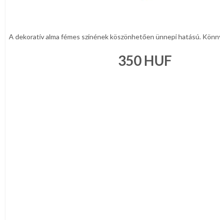
A dekoratív alma fémes színének köszönhetően ünnepi hatású. Könny
350
HUF