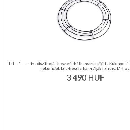
Tetszés szerint díszítheti a koszorú drótkonstrukcióját . Különböző
dekorációk készítésére használják felakasztásho ..
3 490
HUF