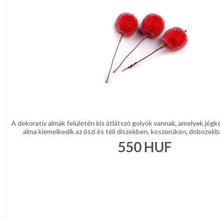
A dekoratív almák felületén kis átlátszó golyók vannak, amelyek jégk
alma kiemelkedik az őszi és téli díszekben, koszorúkon, dobozokban
550
HUF