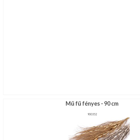
Mű fű fényes - 90 cm
900352