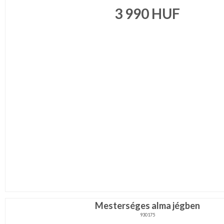
3 990
HUF
Mesterséges alma jégben
930175