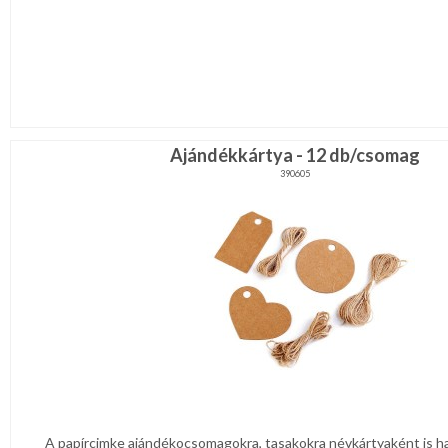
Ajándékkártya - 12 db/csomag
390605
A papírcimke ajándékocsomagokra, tasakokra névkártyaként is ha