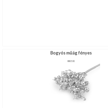
Bogyós műág fényes
880530