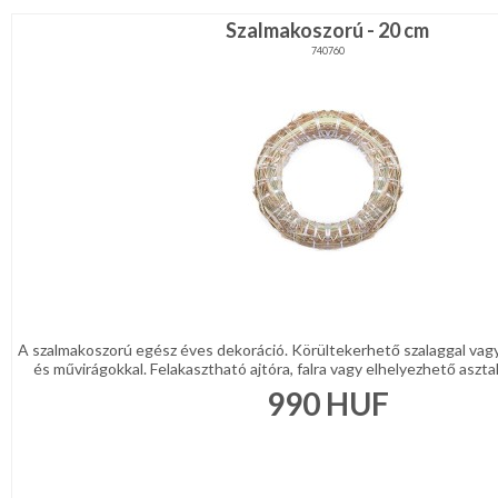
Szalmakoszorú - 20 cm
740760
A szalmakoszorú egész éves dekoráció. Körültekerhető szalaggal vagy 
és művirágokkal. Felakasztható ajtóra, falra vagy elhelyezhető asztalo
990
HUF