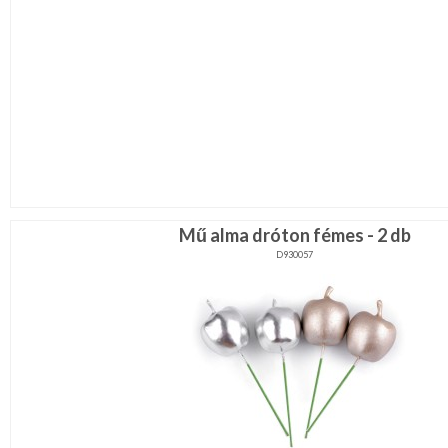
Mű alma dróton fémes - 2 db
D930057