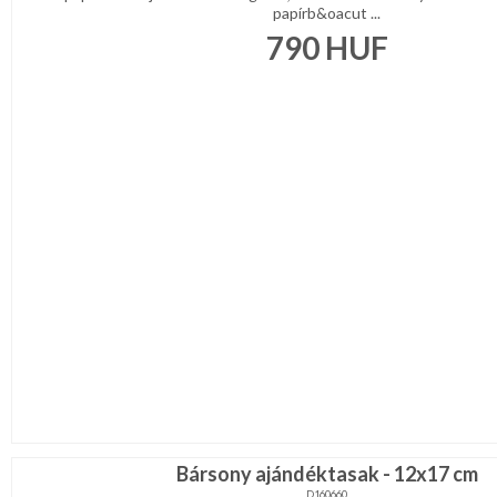
papírb&oacut ...
790
HUF
Bársony ajándéktasak - 12x17 cm
D160660