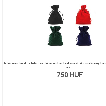
A bársonytasakok felébresztik az ember fantáziáját. A simulékony bár
ajá ...
750
HUF