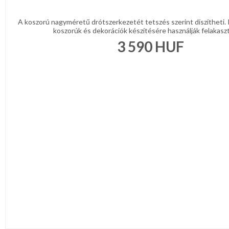
A koszorú nagyméretű drótszerkezetét tetszés szerint díszítheti.
koszorúk és dekorációk készítésére használják felakaszt
3 590
HUF