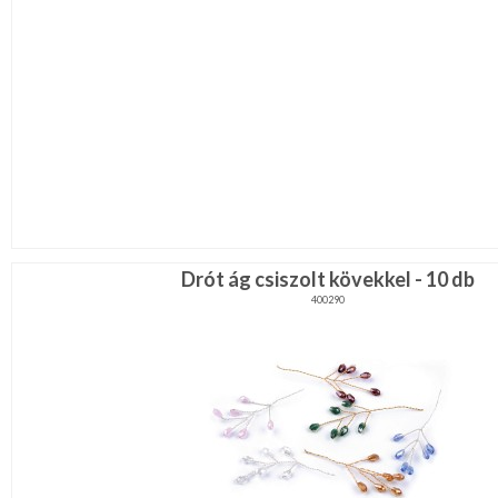
Drót ág csiszolt kövekkel - 10 db
400290