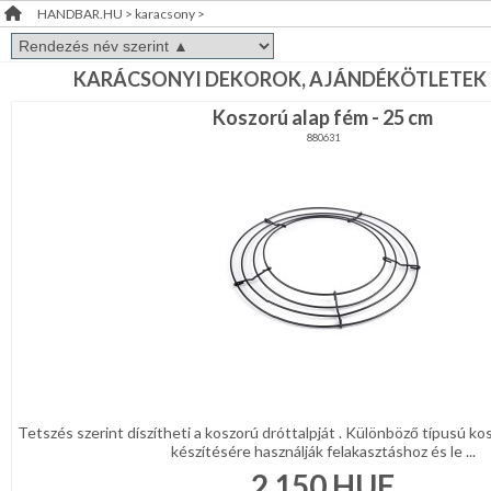
HANDBAR.HU
>
karacsony
>
FÜRDŐSZOBA
RENDEZVÉNY
DEKORÁCIÓ
KARÁCSONYI DEKOROK, AJÁNDÉKÖTLETEK
GYEREKSZOBA
Koszorú alap fém - 25 cm
ÉRDEKLŐDÉS,ÁRAJÁNLAT
NAPPALI
880631
ÖTLETEK
HÁLÓSZOBA
ÖNNEK
KERT,TERASZ
ÚJRA
RAKTÁRON!
HÚSVÉT
KONYHA
CSOMAGOLÓANYAG
Tetszés szerint díszítheti a koszorú dróttalpját . Különböző típusú k
készítésére használják felakasztáshoz és le ...
VALENTIN
2 150
HUF
NAP