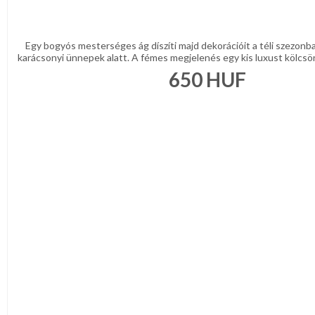
Egy bogyós mesterséges ág díszíti majd dekorációit a téli szezonb
karácsonyi ünnepek alatt. A fémes megjelenés egy kis luxust kölcsönö
650
HUF