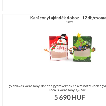
Karáconyi ajándék doboz - 12 db/csom
930082
Egy ablakos karácsonyi doboz a gyerekeknek és a felnőtteknek egy
Ideális karácsonyi aj&aacu ...
5 690
HUF