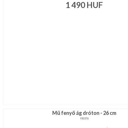
1 490
HUF
Mű fenyő ág dróton - 26 cm
930376