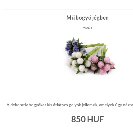
Mű bogyó jégben
930174
A dekoratív bogyókat kis átlátszó golyók jellemzik, amelyek úgy néznek 
850
HUF