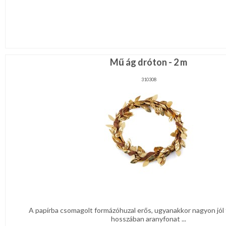
Mű ág dróton - 2 m
310308
A papírba csomagolt formázóhuzal erős, ugyanakkor nagyon jól f
hosszában aranyfonat ...