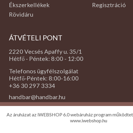
Ékszerkellékek
Regisztráció
Rövidáru
ÁTVÉTELI PONT
2220 Vecsés Apaffy u. 35/1
Hétfő - Péntek: 8:00 - 12:00
Telefonos ügyfélszolgálat
Hétfő-Péntek: 8:00-16:00
+36 30 297 3334
handbar@handbar.hu
Az áruházat az iWEBSHOP 6.0 webáruház program működtet
www.iwebshop.hu