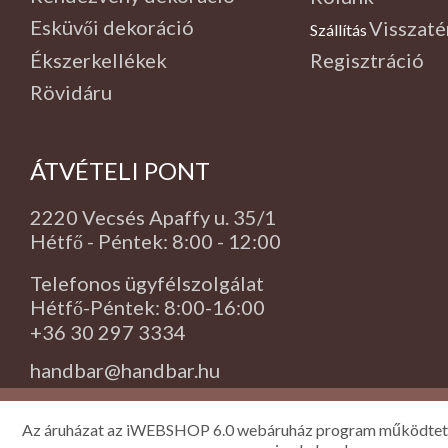
Esküvői dekoráció
Visszaté
Szállítás
,
Ékszerkellékek
Regisztráció
Rövidáru
ÁTVÉTELI PONT
2220 Vecsés Apaffy u. 35/1
Hétfő - Péntek: 8:00 - 12:00
Telefonos ügyfélszolgálat
Hétfő-Péntek: 8:00-16:00
+36 30 297 3334
handbar@handbar.hu
Az áruházat az iWEBSHOP 6.0 webáruház program működtet