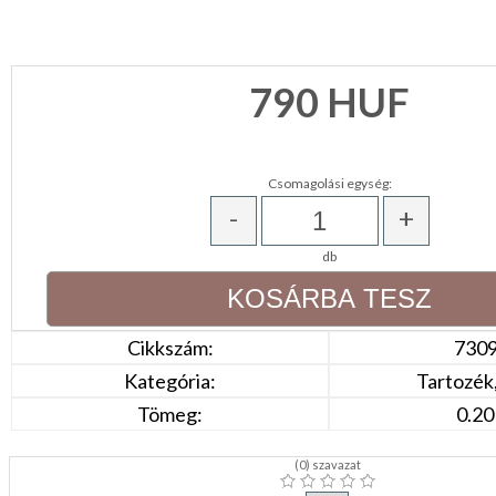
KONYHA
CSOMAGOLÓANYAG
790
HUF
VALENTIN
NAP
Csomagolási egység:
Környezettudatos
-
+
termékek
db
Cikkszám:
730
Kategória:
Tartozék
Tömeg:
0.20
(
0
) szavazat