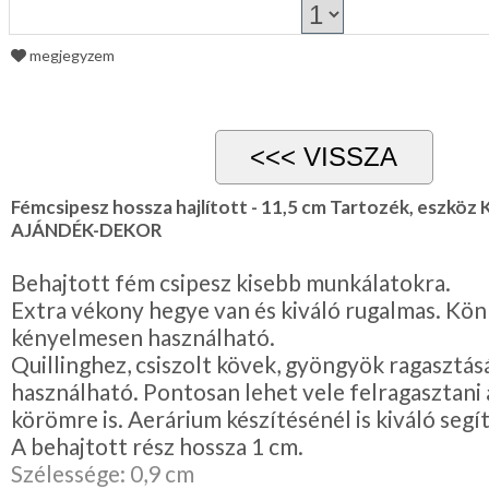
megjegyzem
Fémcsipesz hossza hajlított - 11,5 cm Tartozék, eszköz 
AJÁNDÉK-DEKOR
Behajtott fém csipesz kisebb munkálatokra.
Extra vékony hegye van és kiváló rugalmas. Kö
kényelmesen használható.
Quillinghez, csiszolt kövek, gyöngyök ragasztá
használható. Pontosan lehet vele felragasztani
körömre is. Aerárium készítésénél is kiváló segí
A behajtott rész hossza 1 cm.
Szélessége: 0,9 cm