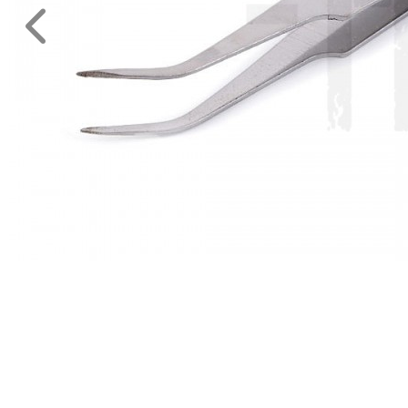
MÉTERÁRU
JELMEZ-
PARTY
KELLÉK
ESKÜVŐRE
KÉSZÜLÜNK
FÜRDŐSZOBA
GYEREKSZOBA
NAPPALI
HÁLÓSZOBA
KERT,TERASZ
HÚSVÉT