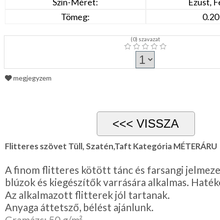
Szín-Méret:
Ezüst, F
Tömeg:
0.20
(
0
) szavazat
megjegyzem
Flitteres szövet Tüll, Szatén,Taft Kategória MÉTERÁRU
A finom flitteres kötött tánc és farsangi jelmeze
blúzok és kiegészítők varrására alkalmas. Haté
Az alkalmazott flitterek jól tartanak.
Anyaga áttetsző, bélést ajánlunk.
Gramázs: 50 g/m²