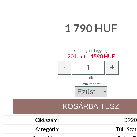
CSOMAGOLÓANYAG
VALENTIN
1 790
HUF
NAP
Környezettudatos
termékek
Csomagolási egység:
20 felett: 1590 HUF
-
+
db
Szín-Méret:
Cikkszám:
D920
Kategória:
Tüll, Sza