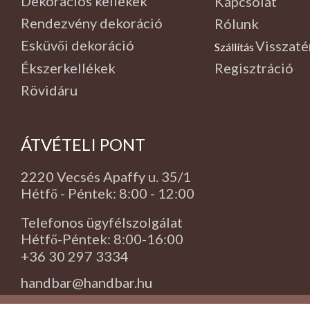
Dekorációs kellékek
Kapcsolat
Rendezvény dekoráció
Rólunk
Esküvői dekoráció
Visszaté
Szállítás
,
Ékszerkellékek
Regisztráció
Rövidáru
ÁTVÉTELI PONT
2220 Vecsés Apaffy u. 35/1
Hétfő - Péntek: 8:00 - 12:00
Telefonos ügyfélszolgálat
Hétfő-Péntek: 8:00-16:00
+36 30 297 3334
handbar@handbar.hu