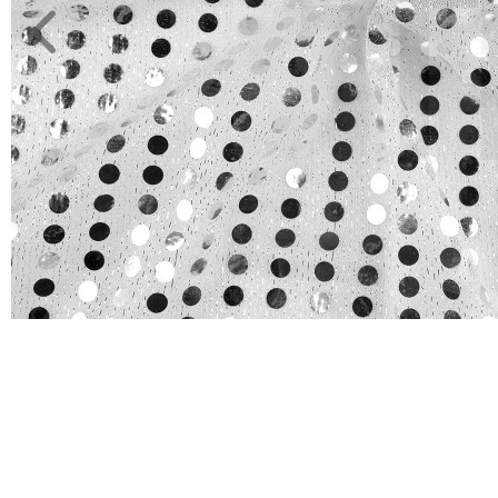
anyag
JELMEZ-
PARTY
KELLÉK
ESKÜVŐRE
KÉSZÜLÜNK
FÜRDŐSZOBA
GYEREKSZOBA
NAPPALI
HÁLÓSZOBA
KERT,TERASZ
HÚSVÉT
KONYHA